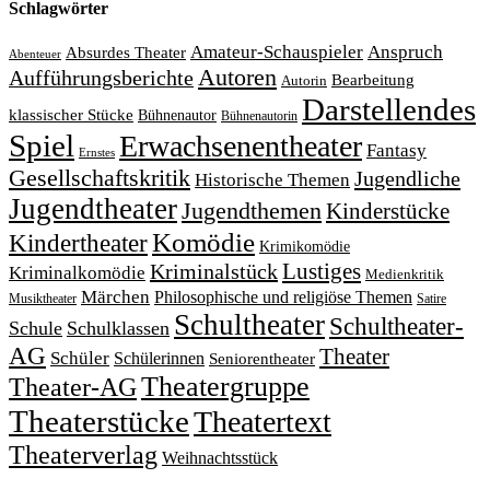
Schlagwörter
Amateur-Schauspieler
Anspruch
Absurdes Theater
Abenteuer
Autoren
Aufführungsberichte
Bearbeitung
Autorin
Darstellendes
klassischer Stücke
Bühnenautor
Bühnenautorin
Spiel
Erwachsenentheater
Fantasy
Ernstes
Gesellschaftskritik
Jugendliche
Historische Themen
Jugendtheater
Jugendthemen
Kinderstücke
Komödie
Kindertheater
Krimikomödie
Lustiges
Kriminalstück
Kriminalkomödie
Medienkritik
Märchen
Philosophische und religiöse Themen
Satire
Musiktheater
Schultheater
Schultheater-
Schule
Schulklassen
AG
Theater
Schüler
Schülerinnen
Seniorentheater
Theatergruppe
Theater-AG
Theaterstücke
Theatertext
Theaterverlag
Weihnachtsstück