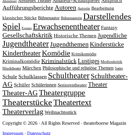
Amateur-Schauspieler
Anspruch
Absurdes Theater
Abenteuer
Autoren
Aufführungsberichte
Bearbeitung
Autorin
Darstellendes
klassischer Stücke
Bühnenautor
Bühnenautorin
Spiel
Erwachsenentheater
Fantasy
Ernstes
Gesellschaftskritik
Jugendliche
Historische Themen
Jugendtheater
Jugendthemen
Kinderstücke
Komödie
Kindertheater
Krimikomödie
Lustiges
Kriminalstück
Kriminalkomödie
Medienkritik
Märchen
Philosophische und religiöse Themen
Satire
Musiktheater
Schultheater
Schultheater-
Schule
Schulklassen
AG
Theater
Schüler
Schülerinnen
Seniorentheater
Theatergruppe
Theater-AG
Theaterstücke
Theatertext
Theaterverlag
Weihnachtsstück
Copyright © 2026 · All Rights Reserved · theaterboerse Magazin
Impressum
·
Datenschutz