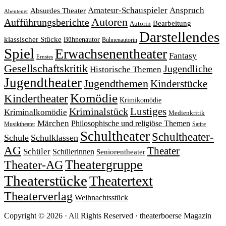
Amateur-Schauspieler
Anspruch
Absurdes Theater
Abenteuer
Autoren
Aufführungsberichte
Bearbeitung
Autorin
Darstellendes
klassischer Stücke
Bühnenautor
Bühnenautorin
Spiel
Erwachsenentheater
Fantasy
Ernstes
Gesellschaftskritik
Jugendliche
Historische Themen
Jugendtheater
Jugendthemen
Kinderstücke
Komödie
Kindertheater
Krimikomödie
Lustiges
Kriminalstück
Kriminalkomödie
Medienkritik
Märchen
Philosophische und religiöse Themen
Satire
Musiktheater
Schultheater
Schultheater-
Schule
Schulklassen
AG
Theater
Schüler
Schülerinnen
Seniorentheater
Theatergruppe
Theater-AG
Theaterstücke
Theatertext
Theaterverlag
Weihnachtsstück
Copyright © 2026 · All Rights Reserved · theaterboerse Magazin