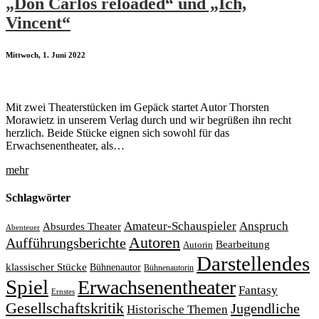
„Don Carlos reloaded“ und „Ich,
Vincent“
Mittwoch, 1. Juni 2022
Mit zwei Theaterstücken im Gepäck startet Autor Thorsten
Morawietz in unserem Verlag durch und wir begrüßen ihn recht
herzlich. Beide Stücke eignen sich sowohl für das
Erwachsenentheater, als…
mehr
Schlagwörter
Amateur-Schauspieler
Anspruch
Absurdes Theater
Abenteuer
Autoren
Aufführungsberichte
Bearbeitung
Autorin
Darstellendes
klassischer Stücke
Bühnenautor
Bühnenautorin
Spiel
Erwachsenentheater
Fantasy
Ernstes
Gesellschaftskritik
Jugendliche
Historische Themen