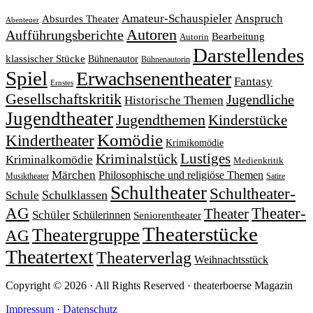
Amateur-Schauspieler
Anspruch
Absurdes Theater
Abenteuer
Autoren
Aufführungsberichte
Bearbeitung
Autorin
Darstellendes
klassischer Stücke
Bühnenautor
Bühnenautorin
Spiel
Erwachsenentheater
Fantasy
Ernstes
Gesellschaftskritik
Jugendliche
Historische Themen
Jugendtheater
Jugendthemen
Kinderstücke
Komödie
Kindertheater
Krimikomödie
Lustiges
Kriminalstück
Kriminalkomödie
Medienkritik
Märchen
Philosophische und religiöse Themen
Satire
Musiktheater
Schultheater
Schultheater-
Schule
Schulklassen
Theater-
AG
Theater
Schüler
Schülerinnen
Seniorentheater
Theaterstücke
Theatergruppe
AG
Theatertext
Theaterverlag
Weihnachtsstück
Copyright © 2026 · All Rights Reserved · theaterboerse Magazin
Impressum
·
Datenschutz