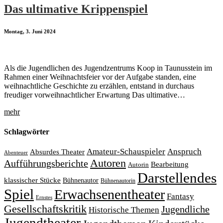
Das ultimative Krippenspiel
Montag, 3. Juni 2024
Als die Jugendlichen des Jugendzentrums Koop in Taunusstein im
Rahmen einer Weihnachtsfeier vor der Aufgabe standen, eine
weihnachtliche Geschichte zu erzählen, entstand in durchaus
freudiger vorweihnachtlicher Erwartung Das ultimative…
mehr
Schlagwörter
Amateur-Schauspieler
Anspruch
Absurdes Theater
Abenteuer
Autoren
Aufführungsberichte
Bearbeitung
Autorin
Darstellendes
klassischer Stücke
Bühnenautor
Bühnenautorin
Spiel
Erwachsenentheater
Fantasy
Ernstes
Gesellschaftskritik
Jugendliche
Historische Themen
Jugendtheater