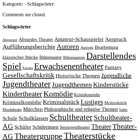
Kategorie: · Schlagwörter:
Comments are closed.
Schlagwörter
Amateur-Schauspieler
Anspruch
Absurdes Theater
Abenteuer
Autoren
Aufführungsberichte
Bearbeitung
Autorin
Darstellendes
klassischer Stücke
Bühnenautor
Bühnenautorin
Spiel
Erwachsenentheater
Fantasy
Ernstes
Gesellschaftskritik
Jugendliche
Historische Themen
Jugendtheater
Jugendthemen
Kinderstücke
Komödie
Kindertheater
Krimikomödie
Lustiges
Kriminalstück
Kriminalkomödie
Medienkritik
Märchen
Philosophische und religiöse Themen
Satire
Musiktheater
Schultheater
Schultheater-
Schule
Schulklassen
Theater-
AG
Theater
Schüler
Schülerinnen
Seniorentheater
Theaterstücke
Theatergruppe
AG