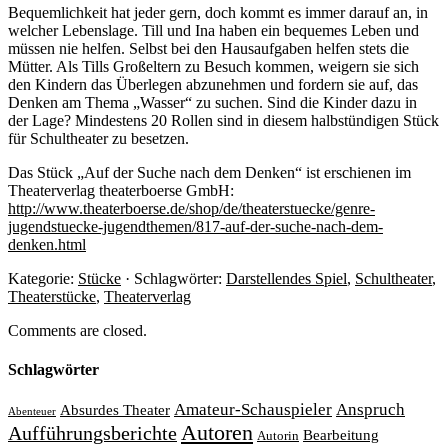
Bequemlichkeit hat jeder gern, doch kommt es immer darauf an, in
welcher Lebenslage. Till und Ina haben ein bequemes Leben und
müssen nie helfen. Selbst bei den Hausaufgaben helfen stets die
Mütter. Als Tills Großeltern zu Besuch kommen, weigern sie sich
den Kindern das Überlegen abzunehmen und fordern sie auf, das
Denken am Thema „Wasser“ zu suchen. Sind die Kinder dazu in
der Lage? Mindestens 20 Rollen sind in diesem halbstündigen Stück
für Schultheater zu besetzen.
Das Stück „Auf der Suche nach dem Denken“ ist erschienen im
Theaterverlag theaterboerse GmbH:
http://www.theaterboerse.de/shop/de/theaterstuecke/genre-
jugendstuecke-jugendthemen/817-auf-der-suche-nach-dem-
denken.html
Kategorie:
Stücke
· Schlagwörter:
Darstellendes Spiel
,
Schultheater
,
Theaterstücke
,
Theaterverlag
Comments are closed.
Schlagwörter
Amateur-Schauspieler
Anspruch
Absurdes Theater
Abenteuer
Autoren
Aufführungsberichte
Bearbeitung
Autorin