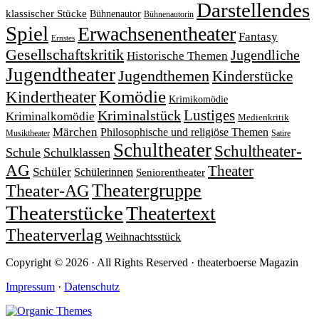
Darstellendes
klassischer Stücke
Bühnenautor
Bühnenautorin
Spiel
Erwachsenentheater
Fantasy
Ernstes
Gesellschaftskritik
Jugendliche
Historische Themen
Jugendtheater
Jugendthemen
Kinderstücke
Komödie
Kindertheater
Krimikomödie
Lustiges
Kriminalstück
Kriminalkomödie
Medienkritik
Märchen
Philosophische und religiöse Themen
Satire
Musiktheater
Schultheater
Schultheater-
Schule
Schulklassen
AG
Theater
Schüler
Schülerinnen
Seniorentheater
Theatergruppe
Theater-AG
Theaterstücke
Theatertext
Theaterverlag
Weihnachtsstück
Copyright © 2026 · All Rights Reserved · theaterboerse Magazin
Impressum
·
Datenschutz