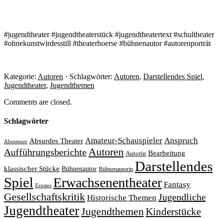
#jugendtheater #jugendtheaterstück #jugendtheatertext #schultheater
#ohnekunstwirdesstill #theaterboerse #bühnenautor #autorenporträt
Kategorie:
Autoren
· Schlagwörter:
Autoren
,
Darstellendes Spiel
,
Jugendtheater
,
Jugendthemen
Comments are closed.
Schlagwörter
Amateur-Schauspieler
Anspruch
Absurdes Theater
Abenteuer
Autoren
Aufführungsberichte
Bearbeitung
Autorin
Darstellendes
klassischer Stücke
Bühnenautor
Bühnenautorin
Spiel
Erwachsenentheater
Fantasy
Ernstes
Gesellschaftskritik
Jugendliche
Historische Themen
Jugendtheater
Jugendthemen
Kinderstücke