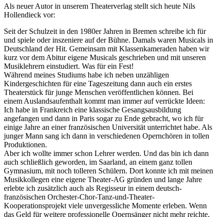
Als neuer Autor in unserem Theaterverlag stellt sich heute Nils
Hollendieck vor:
Seit der Schulzeit in den 1980er Jahren in Bremen schreibe ich für
und spiele oder inszeniere auf der Bühne. Damals waren Musicals in
Deutschland der Hit. Gemeinsam mit Klassenkameraden haben wir
kurz vor dem Abitur eigene Musicals geschrieben und mit unseren
Musiklehrern einstudiert. Was für ein Fest!
Während meines Studiums habe ich neben unzähligen
Kindergeschichten für eine Tageszeitung dann auch ein erstes
Theaterstück für junge Menschen veröffentlichen können. Bei
einem Auslandsaufenthalt kommt man immer auf verrückte Ideen:
Ich habe in Frankreich eine klassische Gesangsausbildung
angefangen und dann in Paris sogar zu Ende gebracht, wo ich für
einige Jahre an einer französischen Universität unterrichtet habe. Als
junger Mann sang ich dann in verschiedenen Opernchören in tollen
Produktionen.
Aber ich wollte immer schon Lehrer werden. Und das bin ich dann
auch schließlich geworden, im Saarland, an einem ganz tollen
Gymnasium, mit noch tolleren Schülern. Dort konnte ich mit meinen
Musikkollegen eine eigene Theater-AG gründen und lange Jahre
erlebte ich zusätzlich auch als Regisseur in einem deutsch-
französischen Orchester-Chor-Tanz-und-Theater-
Kooperationsprojekt viele unvergessliche Momente erleben. Wenn
das Geld für weitere professionelle Opernsänger nicht mehr reichte,