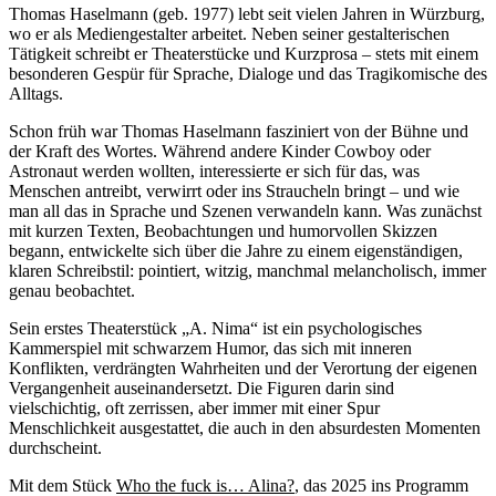
Thomas Haselmann (geb. 1977) lebt seit vielen Jahren in Würzburg,
wo er als Mediengestalter arbeitet. Neben seiner gestalterischen
Tätigkeit schreibt er Theaterstücke und Kurzprosa – stets mit einem
besonderen Gespür für Sprache, Dialoge und das Tragikomische des
Alltags.
Schon früh war Thomas Haselmann fasziniert von der Bühne und
der Kraft des Wortes. Während andere Kinder Cowboy oder
Astronaut werden wollten, interessierte er sich für das, was
Menschen antreibt, verwirrt oder ins Straucheln bringt – und wie
man all das in Sprache und Szenen verwandeln kann. Was zunächst
mit kurzen Texten, Beobachtungen und humorvollen Skizzen
begann, entwickelte sich über die Jahre zu einem eigenständigen,
klaren Schreibstil: pointiert, witzig, manchmal melancholisch, immer
genau beobachtet.
Sein erstes Theaterstück „A. Nima“ ist ein psychologisches
Kammerspiel mit schwarzem Humor, das sich mit inneren
Konflikten, verdrängten Wahrheiten und der Verortung der eigenen
Vergangenheit auseinandersetzt. Die Figuren darin sind
vielschichtig, oft zerrissen, aber immer mit einer Spur
Menschlichkeit ausgestattet, die auch in den absurdesten Momenten
durchscheint.
Mit dem Stück
Who the fuck is… Alina?
, das 2025 ins Programm