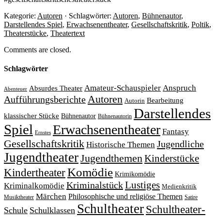
Kategorie:
Autoren
· Schlagwörter:
Autoren
,
Bühnenautor
,
Darstellendes Spiel
,
Erwachsenentheater
,
Gesellschaftskritik
,
Poltik
,
Theaterstücke
,
Theatertext
Comments are closed.
Schlagwörter
Amateur-Schauspieler
Anspruch
Absurdes Theater
Abenteuer
Autoren
Aufführungsberichte
Bearbeitung
Autorin
Darstellendes
klassischer Stücke
Bühnenautor
Bühnenautorin
Spiel
Erwachsenentheater
Fantasy
Ernstes
Gesellschaftskritik
Jugendliche
Historische Themen
Jugendtheater
Jugendthemen
Kinderstücke
Komödie
Kindertheater
Krimikomödie
Lustiges
Kriminalstück
Kriminalkomödie
Medienkritik
Märchen
Philosophische und religiöse Themen
Satire
Musiktheater
Schultheater
Schultheater-
Schule
Schulklassen