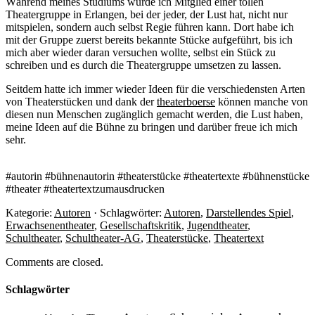
Während meines Studiums wurde ich Mitglied einer tollen
Theatergruppe in Erlangen, bei der jeder, der Lust hat, nicht nur
mitspielen, sondern auch selbst Regie führen kann. Dort habe ich
mit der Gruppe zuerst bereits bekannte Stücke aufgeführt, bis ich
mich aber wieder daran versuchen wollte, selbst ein Stück zu
schreiben und es durch die Theatergruppe umsetzen zu lassen.
Seitdem hatte ich immer wieder Ideen für die verschiedensten Arten
von Theaterstücken und dank der
theaterboerse
können manche von
diesen nun Menschen zugänglich gemacht werden, die Lust haben,
meine Ideen auf die Bühne zu bringen und darüber freue ich mich
sehr.
#autorin #bühnenautorin #theaterstücke #theatertexte #bühnenstücke
#theater #theatertextzumausdrucken
Kategorie:
Autoren
· Schlagwörter:
Autoren
,
Darstellendes Spiel
,
Erwachsenentheater
,
Gesellschaftskritik
,
Jugendtheater
,
Schultheater
,
Schultheater-AG
,
Theaterstücke
,
Theatertext
Comments are closed.
Schlagwörter