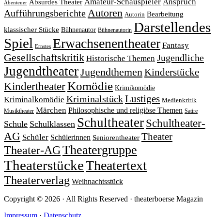
Amateur-Schauspieler
Anspruch
Absurdes Theater
Abenteuer
Autoren
Aufführungsberichte
Bearbeitung
Autorin
Darstellendes
klassischer Stücke
Bühnenautor
Bühnenautorin
Spiel
Erwachsenentheater
Fantasy
Ernstes
Gesellschaftskritik
Jugendliche
Historische Themen
Jugendtheater
Jugendthemen
Kinderstücke
Komödie
Kindertheater
Krimikomödie
Lustiges
Kriminalstück
Kriminalkomödie
Medienkritik
Märchen
Philosophische und religiöse Themen
Satire
Musiktheater
Schultheater
Schultheater-
Schule
Schulklassen
AG
Theater
Schüler
Schülerinnen
Seniorentheater
Theatergruppe
Theater-AG
Theaterstücke
Theatertext
Theaterverlag
Weihnachtsstück
Copyright © 2026 · All Rights Reserved · theaterboerse Magazin
Impressum
·
Datenschutz