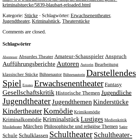
kriminalstuecke/5839-blaubart-reloaded.html
Kategorie:
Stücke
· Schlagwörter:
Erwachsenentheater
,
Jugendtheater
,
Kriminalstück
,
Theaterstücke
Comments are closed.
Schlagwörter
Amateur-Schauspieler
Anspruch
Absurdes Theater
Abenteuer
Autoren
Aufführungsberichte
Bearbeitung
Autorin
Darstellendes
klassischer Stücke
Bühnenautor
Bühnenautorin
Spiel
Erwachsenentheater
Fantasy
Ernstes
Gesellschaftskritik
Jugendliche
Historische Themen
Jugendtheater
Jugendthemen
Kinderstücke
Komödie
Kindertheater
Krimikomödie
Lustiges
Kriminalstück
Kriminalkomödie
Medienkritik
Märchen
Philosophische und religiöse Themen
Satire
Musiktheater
Schultheater
Schultheater-
Schule
Schulklassen