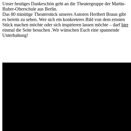
Unser heutiges Dankeschön geht an die Theatergruppe der Martin-
Buber-Oberschule aus Berlin.
Das 80 minütige Theaterstück unseres Autoren Heribert Braun gibt
es bereits zu sehen. Wer sich ein konkreteres Bild von dem ernsten
Stück machen möchte oder sich inspirieren lassen möchte – darf
hier
einmal die Seite besuchen .Wir wünschen Euch eine spannende
Unterhaltung!