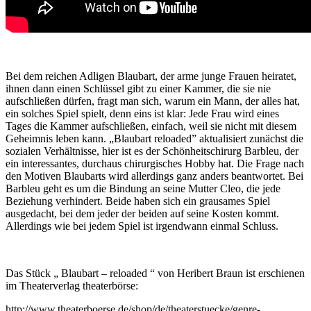
Bei dem reichen Adligen Blaubart, der arme junge Frauen heiratet,
ihnen dann einen Schlüssel gibt zu einer Kammer, die sie nie
aufschließen dürfen, fragt man sich, warum ein Mann, der alles hat,
ein solches Spiel spielt, denn eins ist klar: Jede Frau wird eines
Tages die Kammer aufschließen, einfach, weil sie nicht mit diesem
Geheimnis leben kann. „Blaubart reloaded” aktualisiert zunächst die
sozialen Verhältnisse, hier ist es der Schönheitschirurg Barbleu, der
ein interessantes, durchaus chirurgisches Hobby hat. Die Frage nach
den Motiven Blaubarts wird allerdings ganz anders beantwortet. Bei
Barbleu geht es um die Bindung an seine Mutter Cleo, die jede
Beziehung verhindert. Beide haben sich ein grausames Spiel
ausgedacht, bei dem jeder der beiden auf seine Kosten kommt.
Allerdings wie bei jedem Spiel ist irgendwann einmal Schluss.
Das Stück „ Blaubart – reloaded “ von Heribert Braun ist erschienen
im Theaterverlag theaterbörse:
http://www.theaterboerse.de/shop/de/theaterstuecke/genre-