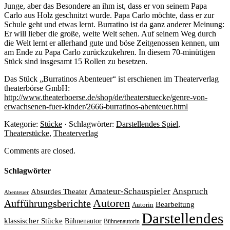
Junge, aber das Besondere an ihm ist, dass er von seinem Papa
Carlo aus Holz geschnitzt wurde. Papa Carlo möchte, dass er zur
Schule geht und etwas lernt. Burratino ist da ganz anderer Meinung:
Er will lieber die große, weite Welt sehen. Auf seinem Weg durch
die Welt lernt er allerhand gute und böse Zeitgenossen kennen, um
am Ende zu Papa Carlo zurückzukehren. In diesem 70-minütigen
Stück sind insgesamt 15 Rollen zu besetzen.
Das Stück „Burratinos Abenteuer“ ist erschienen im Theaterverlag
theaterbörse GmbH:
http://www.theaterboerse.de/shop/de/theaterstuecke/genre-von-
erwachsenen-fuer-kinder/2666-burratinos-abenteuer.html
Kategorie:
Stücke
· Schlagwörter:
Darstellendes Spiel
,
Theaterstücke
,
Theaterverlag
Comments are closed.
Schlagwörter
Amateur-Schauspieler
Anspruch
Absurdes Theater
Abenteuer
Autoren
Aufführungsberichte
Bearbeitung
Autorin
Darstellendes
klassischer Stücke
Bühnenautor
Bühnenautorin