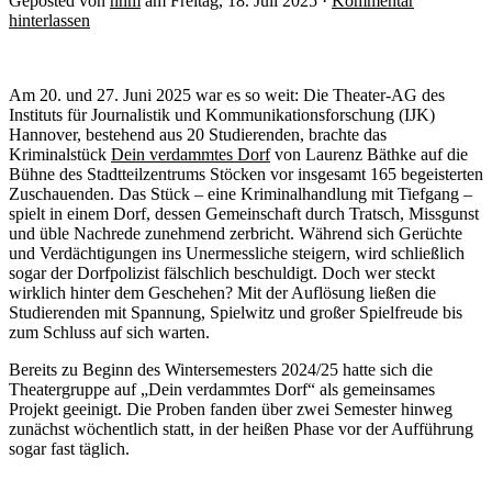
Geposted von
nhm
am Freitag, 18. Juli 2025 ·
Kommentar
hinterlassen
Am 20. und 27. Juni 2025 war es so weit: Die Theater-AG des
Instituts für Journalistik und Kommunikationsforschung (IJK)
Hannover, bestehend aus 20 Studierenden, brachte das
Kriminalstück
Dein verdammtes Dorf
von Laurenz Bäthke auf die
Bühne des Stadtteilzentrums Stöcken vor insgesamt 165 begeisterten
Zuschauenden. Das Stück – eine Kriminalhandlung mit Tiefgang –
spielt in einem Dorf, dessen Gemeinschaft durch Tratsch, Missgunst
und üble Nachrede zunehmend zerbricht. Während sich Gerüchte
und Verdächtigungen ins Unermessliche steigern, wird schließlich
sogar der Dorfpolizist fälschlich beschuldigt. Doch wer steckt
wirklich hinter dem Geschehen? Mit der Auflösung ließen die
Studierenden mit Spannung, Spielwitz und großer Spielfreude bis
zum Schluss auf sich warten.
Bereits zu Beginn des Wintersemesters 2024/25 hatte sich die
Theatergruppe auf „Dein verdammtes Dorf“ als gemeinsames
Projekt geeinigt. Die Proben fanden über zwei Semester hinweg
zunächst wöchentlich statt, in der heißen Phase vor der Aufführung
sogar fast täglich.