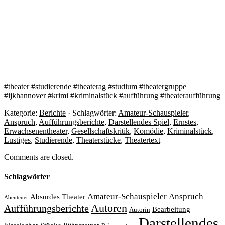
#theater #studierende #theaterag #studium #theatergruppe
#ijkhannover #krimi #kriminalstück #aufführung #theateraufführung
Kategorie:
Berichte
· Schlagwörter:
Amateur-Schauspieler
,
Anspruch
,
Aufführungsberichte
,
Darstellendes Spiel
,
Ernstes
,
Erwachsenentheater
,
Gesellschaftskritik
,
Komödie
,
Kriminalstück
,
Lustiges
,
Studierende
,
Theaterstücke
,
Theatertext
Comments are closed.
Schlagwörter
Amateur-Schauspieler
Anspruch
Absurdes Theater
Abenteuer
Autoren
Aufführungsberichte
Bearbeitung
Autorin
Darstellendes