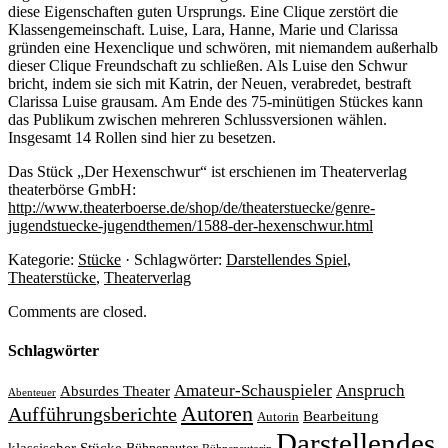
diese Eigenschaften guten Ursprungs. Eine Clique zerstört die
Klassengemeinschaft. Luise, Lara, Hanne, Marie und Clarissa
gründen eine Hexenclique und schwören, mit niemandem außerhalb
dieser Clique Freundschaft zu schließen. Als Luise den Schwur
bricht, indem sie sich mit Katrin, der Neuen, verabredet, bestraft
Clarissa Luise grausam. Am Ende des 75-minütigen Stückes kann
das Publikum zwischen mehreren Schlussversionen wählen.
Insgesamt 14 Rollen sind hier zu besetzen.
Das Stück „Der Hexenschwur“ ist erschienen im Theaterverlag
theaterbörse GmbH:
http://www.theaterboerse.de/shop/de/theaterstuecke/genre-
jugendstuecke-jugendthemen/1588-der-hexenschwur.html
Kategorie:
Stücke
· Schlagwörter:
Darstellendes Spiel
,
Theaterstücke
,
Theaterverlag
Comments are closed.
Schlagwörter
Amateur-Schauspieler
Anspruch
Absurdes Theater
Abenteuer
Autoren
Aufführungsberichte
Bearbeitung
Autorin
Darstellendes
klassischer Stücke