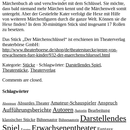
Märchenbuch ab und verschwindet mit dem Schlüssel. Sie möchte,
dass bald niemand mehr Märchen kennt und die Märchenwelt somit
untergeht. Aber der Gestiefelte Kater verfolgt die Hexe mit Hilfe
von weiteren Märchenfiguren durch die ganze Welt. Können sie die
Hexe finden? In dem 30-minütigen Stück sind insgesamt 17 Rollen
zu besetzen.
Das Stück „Der Märchenschlüssel“ ist erschienen im Theaterverlag
theaterbörse GmbH:
http://www.theaterboerse.de/shop/de/theaterstuecke/genre-von-
erwachsenen-fuer-kinder/932-der-maerchenschluessel.html
Kategorie:
Stücke
· Schlagwörter:
Darstellendes Spiel
,
Theaterstücke
,
Theaterverlag
Comments are closed.
Schlagwörter
Amateur-Schauspieler
Anspruch
Absurdes Theater
Abenteuer
Autoren
Aufführungsberichte
Bearbeitung
Autorin
Darstellendes
klassischer Stücke
Bühnenautor
Bühnenautorin
Spiel
Erwachsenentheater
Fantasy
Ernstes