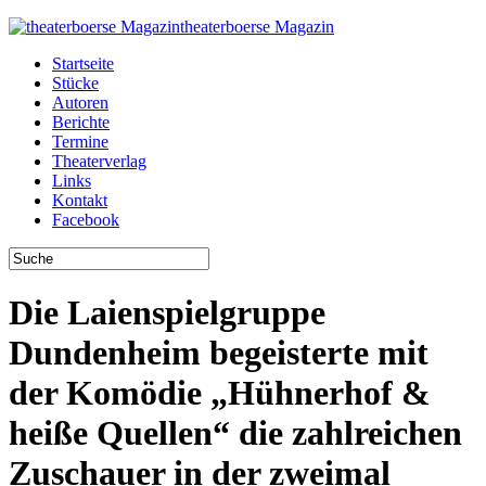
theaterboerse Magazin
Startseite
Stücke
Autoren
Berichte
Termine
Theaterverlag
Links
Kontakt
Facebook
Die Laienspielgruppe
Dundenheim begeisterte mit
der Komödie „Hühnerhof &
heiße Quellen“ die zahlreichen
Zuschauer in der zweimal