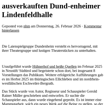
ausverkauften Dund-enheimer
Lindenfeldhalle
Geposted von
nhm
am Donnerstag, 26. Februar 2026 ·
Kommentar
hinterlassen
Die Laienspielgruppe Dundenheim versteht es hervorragend, mit
ihrer Theatergruppe und lustigen Theaterstücken zu unterhalten.
Uraufgeführt wurde
Hühnerhof und heiße Quellen
im Februar 2025
in Neustift/ Südtirol und begeisterte schon dort, bei insgesamt 8
Vorstellungen das Publikum. Weitere erfolgreiche Aufführungen gab
es im Herbst 2025 im thüringischen Ellichleben und im nordrhein-
westfälischen Eschweiler-Bergrath.
Das Stück wurde von Autor, Regisseur und Schauspieler Gerold
Rainer Müller geschrieben und entworfen. Er suchte die
Schauspieler aus, dann wurde eingehend geprobt. Es ist immer eine
Mammutarbeit, solch ein neues Werk auf die Beine zu stellen, so der