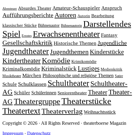
Amateur-Schauspieler
Anspruch
Absurdes Theater
Abenteuer
Autoren
Aufführungsberichte
Bearbeitung
Autorin
Darstellendes
klassischer Stücke
Bühnenautor
Bühnenautorin
Spiel
Erwachsenentheater
Fantasy
Ernstes
Gesellschaftskritik
Jugendliche
Historische Themen
Jugendtheater
Jugendthemen
Kinderstücke
Komödie
Kindertheater
Krimikomödie
Lustiges
Kriminalstück
Kriminalkomödie
Medienkritik
Märchen
Philosophische und religiöse Themen
Satire
Musiktheater
Schultheater
Schultheater-
Schule
Schulklassen
Theater-
AG
Theater
Schüler
Schülerinnen
Seniorentheater
Theaterstücke
Theatergruppe
AG
Theatertext
Theaterverlag
Weihnachtsstück
Copyright © 2026 · All Rights Reserved · theaterboerse Magazin
Impressum
·
Datenschutz