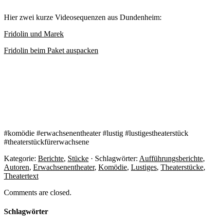
Hier zwei kurze Videosequenzen aus Dundenheim:
Fridolin und Marek
Fridolin beim Paket auspacken
#komödie #erwachsenentheater #lustig #lustigestheaterstück
#theaterstückfürerwachsene
Kategorie:
Berichte
,
Stücke
· Schlagwörter:
Aufführungsberichte
,
Autoren
,
Erwachsenentheater
,
Komödie
,
Lustiges
,
Theaterstücke
,
Theatertext
Comments are closed.
Schlagwörter