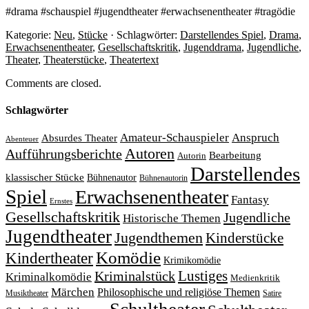
#drama #schauspiel #jugendtheater #erwachsenentheater #tragödie
Kategorie:
Neu
,
Stücke
· Schlagwörter:
Darstellendes Spiel
,
Drama
,
Erwachsenentheater
,
Gesellschaftskritik
,
Jugenddrama
,
Jugendliche
,
Theater
,
Theaterstücke
,
Theatertext
Comments are closed.
Schlagwörter
Amateur-Schauspieler
Anspruch
Absurdes Theater
Abenteuer
Autoren
Aufführungsberichte
Bearbeitung
Autorin
Darstellendes
klassischer Stücke
Bühnenautor
Bühnenautorin
Spiel
Erwachsenentheater
Fantasy
Ernstes
Gesellschaftskritik
Jugendliche
Historische Themen
Jugendtheater
Jugendthemen
Kinderstücke
Komödie
Kindertheater
Krimikomödie
Lustiges
Kriminalstück
Kriminalkomödie
Medienkritik
Märchen
Philosophische und religiöse Themen
Satire
Musiktheater