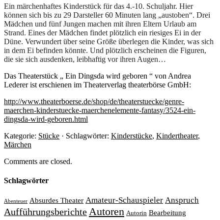
Ein märchenhaftes Kinderstück für das 4.-10. Schuljahr. Hier
können sich bis zu 29 Darsteller 60 Minuten lang „austoben“. Drei
Mädchen und fünf Jungen machen mit ihren Eltern Urlaub am
Strand. Eines der Mädchen findet plötzlich ein riesiges Ei in der
Düne. Verwundert über seine Größe überlegen die Kinder, was sich
in dem Ei befinden könnte. Und plötzlich erscheinen die Figuren,
die sie sich ausdenken, leibhaftig vor ihren Augen…
Das Theaterstück „ Ein Dingsda wird geboren “ von Andrea
Lederer ist erschienen im Theaterverlag theaterbörse GmbH:
http://www.theaterboerse.de/shop/de/theaterstuecke/genre-
maerchen-kinderstuecke-maerchenelemente-fantasy/3524-ein-
dingsda-wird-geboren.html
Kategorie:
Stücke
· Schlagwörter:
Kinderstücke
,
Kindertheater
,
Märchen
Comments are closed.
Schlagwörter
Amateur-Schauspieler
Anspruch
Absurdes Theater
Abenteuer
Autoren
Aufführungsberichte
Bearbeitung
Autorin