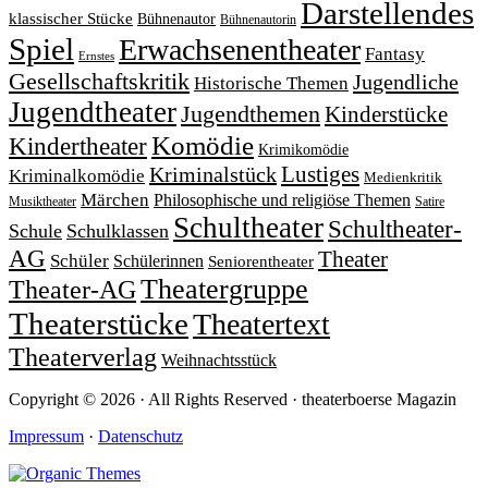
Darstellendes
klassischer Stücke
Bühnenautor
Bühnenautorin
Spiel
Erwachsenentheater
Fantasy
Ernstes
Gesellschaftskritik
Jugendliche
Historische Themen
Jugendtheater
Jugendthemen
Kinderstücke
Komödie
Kindertheater
Krimikomödie
Lustiges
Kriminalstück
Kriminalkomödie
Medienkritik
Märchen
Philosophische und religiöse Themen
Satire
Musiktheater
Schultheater
Schultheater-
Schule
Schulklassen
AG
Theater
Schüler
Schülerinnen
Seniorentheater
Theatergruppe
Theater-AG
Theaterstücke
Theatertext
Theaterverlag
Weihnachtsstück
Copyright © 2026 · All Rights Reserved · theaterboerse Magazin
Impressum
·
Datenschutz