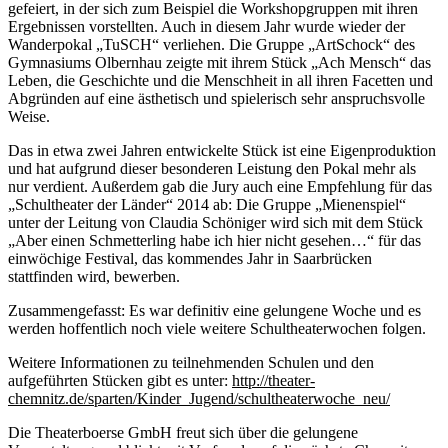
gefeiert, in der sich zum Beispiel die Workshopgruppen mit ihren
Ergebnissen vorstellten. Auch in diesem Jahr wurde wieder der
Wanderpokal „TuSCH“ verliehen. Die Gruppe „ArtSchock“ des
Gymnasiums Olbernhau zeigte mit ihrem Stück „Ach Mensch“ das
Leben, die Geschichte und die Menschheit in all ihren Facetten und
Abgründen auf eine ästhetisch und spielerisch sehr anspruchsvolle
Weise.
Das in etwa zwei Jahren entwickelte Stück ist eine Eigenproduktion
und hat aufgrund dieser besonderen Leistung den Pokal mehr als
nur verdient. Außerdem gab die Jury auch eine Empfehlung für das
„Schultheater der Länder“ 2014 ab: Die Gruppe „Mienenspiel“
unter der Leitung von Claudia Schöniger wird sich mit dem Stück
„Aber einen Schmetterling habe ich hier nicht gesehen…“ für das
einwöchige Festival, das kommendes Jahr in Saarbrücken
stattfinden wird, bewerben.
Zusammengefasst: Es war definitiv eine gelungene Woche und es
werden hoffentlich noch viele weitere Schultheaterwochen folgen.
Weitere Informationen zu teilnehmenden Schulen und den
aufgeführten Stücken gibt es unter:
http://theater-
chemnitz.de/sparten/Kinder_Jugend/schultheaterwoche_neu/
Die Theaterboerse GmbH freut sich über die gelungene