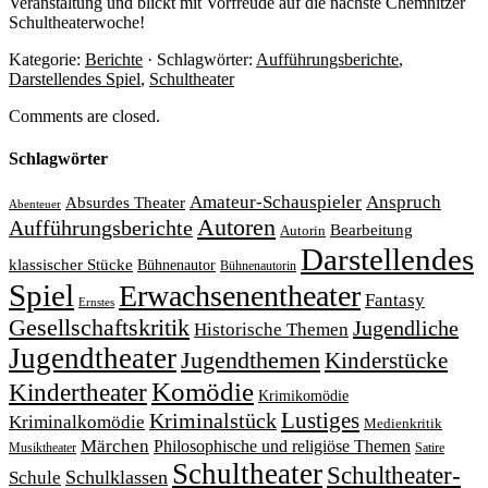
Veranstaltung und blickt mit Vorfreude auf die nächste Chemnitzer
Schultheaterwoche!
Kategorie:
Berichte
· Schlagwörter:
Aufführungsberichte
,
Darstellendes Spiel
,
Schultheater
Comments are closed.
Schlagwörter
Amateur-Schauspieler
Anspruch
Absurdes Theater
Abenteuer
Autoren
Aufführungsberichte
Bearbeitung
Autorin
Darstellendes
klassischer Stücke
Bühnenautor
Bühnenautorin
Spiel
Erwachsenentheater
Fantasy
Ernstes
Gesellschaftskritik
Jugendliche
Historische Themen
Jugendtheater
Jugendthemen
Kinderstücke
Komödie
Kindertheater
Krimikomödie
Lustiges
Kriminalstück
Kriminalkomödie
Medienkritik
Märchen
Philosophische und religiöse Themen
Satire
Musiktheater
Schultheater
Schultheater-
Schule
Schulklassen