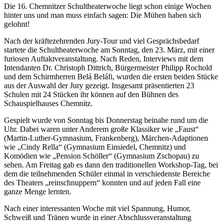
Die 16. Chemnitzer Schultheaterwoche liegt schon einige Wochen
hinter uns und man muss einfach sagen: Die Mühen haben sich
gelohnt!
Nach der kräftezehrenden Jury-Tour und viel Gesprächsbedarf
startete die Schultheaterwoche am Sonntag, den 23. März, mit einer
furiosen Auftaktveranstaltung. Nach Reden, Interviews mit dem
Intendanten Dr. Christoph Dittrich, Bürgermeister Philipp Rochold
und dem Schirmherren Belá Beláfi, wurden die ersten beiden Stücke
aus der Auswahl der Jury gezeigt. Insgesamt präsentierten 23
Schulen mit 24 Stücken ihr können auf den Bühnen des
Schauspielhauses Chemnitz.
Gespielt wurde von Sonntag bis Donnerstag beinahe rund um die
Uhr. Dabei waren unter Anderem große Klassiker wie „Faust“
(Martin-Luther-Gymnasium, Frankenberg), Märchen-Adaptionen
wie „Cindy Rella“ (Gymnasium Einsiedel, Chemnitz) und
Komödien wie „Pension Schöller“ (Gymnasium Zschopau) zu
sehen. Am Freitag gab es dann den traditionellen Workshop-Tag, bei
dem die teilnehmenden Schüler einmal in verschiedenste Bereiche
des Theaters „reinschnuppern“ konnten und auf jeden Fall eine
ganze Menge lernten.
Nach einer interessanten Woche mit viel Spannung, Humor,
Schweiß und Tränen wurde in einer Abschlussveranstaltung