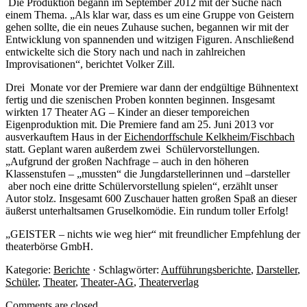
Die Produktion begann im September 2012 mit der Suche nach
einem Thema. „Als klar war, dass es um eine Gruppe von Geistern
gehen sollte, die ein neues Zuhause suchen, begannen wir mit der
Entwicklung von spannenden und witzigen Figuren. Anschließend
entwickelte sich die Story nach und nach in zahlreichen
Improvisationen“, berichtet Volker Zill.
Drei Monate vor der Premiere war dann der endgültige Bühnentext
fertig und die szenischen Proben konnten beginnen. Insgesamt
wirkten 17 Theater AG – Kinder an dieser temporeichen
Eigenproduktion mit. Die Premiere fand am 25. Juni 2013 vor
ausverkauftem Haus in der
Eichendorffschule Kelkheim/Fischbach
statt. Geplant waren außerdem zwei Schülervorstellungen.
„Aufgrund der großen Nachfrage – auch in den höheren
Klassenstufen – „mussten“ die Jungdarstellerinnen und –darsteller
aber noch eine dritte Schülervorstellung spielen“, erzählt unser
Autor stolz. Insgesamt 600 Zuschauer hatten großen Spaß an dieser
äußerst unterhaltsamen Gruselkomödie. Ein rundum toller Erfolg!
„GEISTER – nichts wie weg hier“ mit freundlicher Empfehlung der
theaterbörse GmbH.
Kategorie:
Berichte
· Schlagwörter:
Aufführungsberichte
,
Darsteller
,
Schüler
,
Theater
,
Theater-AG
,
Theaterverlag
Comments are closed.