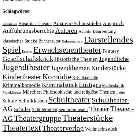
Schlagwörter
Amateur-Schauspieler
Anspruch
Absurdes Theater
Abenteuer
Autoren
Aufführungsberichte
Bearbeitung
Autorin
Darstellendes
klassischer Stücke
Bühnenautor
Bühnenautorin
Spiel
Erwachsenentheater
Fantasy
Ernstes
Gesellschaftskritik
Jugendliche
Historische Themen
Jugendtheater
Jugendthemen
Kinderstücke
Komödie
Kindertheater
Krimikomödie
Lustiges
Kriminalstück
Kriminalkomödie
Medienkritik
Märchen
Philosophische und religiöse Themen
Satire
Musiktheater
Schultheater
Schultheater-
Schule
Schulklassen
Theater-
AG
Theater
Schüler
Schülerinnen
Seniorentheater
Theaterstücke
Theatergruppe
AG
Theatertext
Theaterverlag
Weihnachtsstück