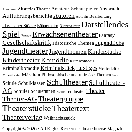
Amateur-Schauspieler
Anspruch
Absurdes Theater
Abenteuer
Autoren
Aufführungsberichte
Bearbeitung
Autorin
Darstellendes
klassischer Stücke
Bühnenautor
Bühnenautorin
Spiel
Erwachsenentheater
Fantasy
Ernstes
Gesellschaftskritik
Jugendliche
Historische Themen
Jugendtheater
Jugendthemen
Kinderstücke
Komödie
Kindertheater
Krimikomödie
Lustiges
Kriminalstück
Kriminalkomödie
Medienkritik
Märchen
Philosophische und religiöse Themen
Satire
Musiktheater
Schultheater
Schultheater-
Schule
Schulklassen
AG
Theater
Schüler
Schülerinnen
Seniorentheater
Theatergruppe
Theater-AG
Theaterstücke
Theatertext
Theaterverlag
Weihnachtsstück
Copyright © 2026 · All Rights Reserved · theaterboerse Magazin