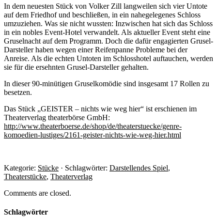
In dem neuesten Stück von Volker Zill langweilen sich vier Untote
auf dem Friedhof und beschließen, in ein nahegelegenes Schloss
umzuziehen. Was sie nicht wussten: Inzwischen hat sich das Schloss
in ein nobles Event-Hotel verwandelt. Als aktueller Event steht eine
Gruselnacht auf dem Programm. Doch die dafür engagierten Grusel-
Darsteller haben wegen einer Reifenpanne Probleme bei der
Anreise. Als die echten Untoten im Schlosshotel auftauchen, werden
sie für die ersehnten Grusel-Darsteller gehalten.
In dieser 90-minütigen Gruselkomödie sind insgesamt 17 Rollen zu
besetzen.
Das Stück „GEISTER – nichts wie weg hier“ ist erschienen im
Theaterverlag theaterbörse GmbH:
http://www.theaterboerse.de/shop/de/theaterstuecke/genre-
komoedien-lustiges/2161-geister-nichts-wie-weg-hier.html
Kategorie:
Stücke
· Schlagwörter:
Darstellendes Spiel
,
Theaterstücke
,
Theaterverlag
Comments are closed.
Schlagwörter