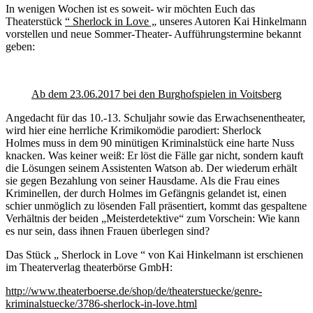
In wenigen Wochen ist es soweit- wir möchten Euch das
Theaterstück
“ Sherlock in Love „
unseres Autoren Kai Hinkelmann
vorstellen und neue Sommer-Theater- Aufführungstermine bekannt
geben:
Ab dem 23.06.2017 bei den Burghofspielen in Voitsberg
Angedacht für das 10.-13. Schuljahr sowie das Erwachsenentheater,
wird hier eine herrliche Krimikomödie parodiert: Sherlock
Holmes
muss in dem 90 minütigen Kriminalstück eine harte Nuss
knacken. Was keiner weiß: Er löst die Fälle gar nicht, sondern kauft
die Lösungen seinem Assistenten Watson ab. Der wiederum erhält
sie gegen Bezahlung von seiner Hausdame. Als die Frau eines
Kriminellen, der durch Holmes im Gefängnis gelandet ist, einen
schier unmöglich zu lösenden Fall präsentiert, kommt das gespaltene
Verhältnis der beiden „Meisterdetektive“ zum Vorschein: Wie kann
es nur sein, dass ihnen Frauen überlegen sind?
Das Stück „ Sherlock in Love “ von Kai Hinkelmann ist erschienen
im Theaterverlag theaterbörse GmbH:
http://www.theaterboerse.de/shop/de/theaterstuecke/genre-
kriminalstuecke/3786-sherlock-in-love.html