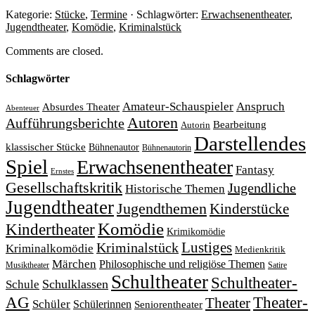
Kategorie:
Stücke
,
Termine
· Schlagwörter:
Erwachsenentheater
,
Jugendtheater
,
Komödie
,
Kriminalstück
Comments are closed.
Schlagwörter
Amateur-Schauspieler
Anspruch
Absurdes Theater
Abenteuer
Autoren
Aufführungsberichte
Bearbeitung
Autorin
Darstellendes
klassischer Stücke
Bühnenautor
Bühnenautorin
Spiel
Erwachsenentheater
Fantasy
Ernstes
Gesellschaftskritik
Jugendliche
Historische Themen
Jugendtheater
Jugendthemen
Kinderstücke
Komödie
Kindertheater
Krimikomödie
Lustiges
Kriminalstück
Kriminalkomödie
Medienkritik
Märchen
Philosophische und religiöse Themen
Satire
Musiktheater
Schultheater
Schultheater-
Schule
Schulklassen
Theater-
AG
Theater
Schüler
Schülerinnen
Seniorentheater