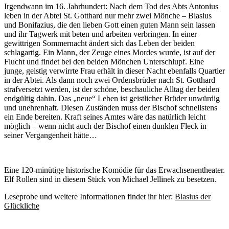
Irgendwann im 16. Jahrhundert: Nach dem Tod des Abts Antonius
leben in der Abtei St. Gotthard nur mehr zwei Mönche – Blasius
und Bonifazius, die den lieben Gott einen guten Mann sein lassen
und ihr Tagwerk mit beten und arbeiten verbringen. In einer
gewittrigen Sommernacht ändert sich das Leben der beiden
schlagartig. Ein Mann, der Zeuge eines Mordes wurde, ist auf der
Flucht und findet bei den beiden Mönchen Unterschlupf. Eine
junge, geistig verwirrte Frau erhält in dieser Nacht ebenfalls Quartier
in der Abtei. Als dann noch zwei Ordensbrüder nach St. Gotthard
strafversetzt werden, ist der schöne, beschauliche Alltag der beiden
endgültig dahin. Das „neue“ Leben ist geistlicher Brüder unwürdig
und unehrenhaft. Diesen Zuständen muss der Bischof schnellstens
ein Ende bereiten. Kraft seines Amtes wäre das natürlich leicht
möglich – wenn nicht auch der Bischof einen dunklen Fleck in
seiner Vergangenheit hätte…
Eine 120-minütige historische Komödie für das Erwachsenentheater.
Elf Rollen sind in diesem Stück von Michael Jellinek zu besetzen.
Leseprobe und weitere Informationen findet ihr hier:
Blasius der
Glückliche