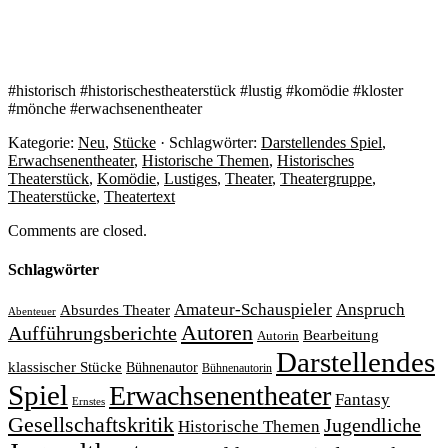
#historisch #historischestheaterstück #lustig #komödie #kloster
#mönche #erwachsenentheater
Kategorie:
Neu
,
Stücke
· Schlagwörter:
Darstellendes Spiel
,
Erwachsenentheater
,
Historische Themen
,
Historisches
Theaterstück
,
Komödie
,
Lustiges
,
Theater
,
Theatergruppe
,
Theaterstücke
,
Theatertext
Comments are closed.
Schlagwörter
Amateur-Schauspieler
Anspruch
Absurdes Theater
Abenteuer
Autoren
Aufführungsberichte
Bearbeitung
Autorin
Darstellendes
klassischer Stücke
Bühnenautor
Bühnenautorin
Spiel
Erwachsenentheater
Fantasy
Ernstes
Gesellschaftskritik
Jugendliche
Historische Themen