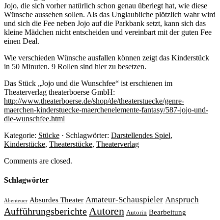
Jojo, die sich vorher natürlich schon genau überlegt hat, wie diese
Wünsche aussehen sollen. Als das Unglaubliche plötzlich wahr wird
und sich die Fee neben Jojo auf die Parkbank setzt, kann sich das
kleine Mädchen nicht entscheiden und vereinbart mit der guten Fee
einen Deal.
Wie verschieden Wünsche ausfallen können zeigt das Kinderstück
in 50 Minuten. 9 Rollen sind hier zu besetzen.
Das Stück „Jojo und die Wunschfee“ ist erschienen im
Theaterverlag theaterboerse GmbH:
http://www.theaterboerse.de/shop/de/theaterstuecke/genre-
maerchen-kinderstuecke-maerchenelemente-fantasy/587-jojo-und-
die-wunschfee.html
Kategorie:
Stücke
· Schlagwörter:
Darstellendes Spiel
,
Kinderstücke
,
Theaterstücke
,
Theaterverlag
Comments are closed.
Schlagwörter
Amateur-Schauspieler
Anspruch
Absurdes Theater
Abenteuer
Autoren
Aufführungsberichte
Bearbeitung
Autorin