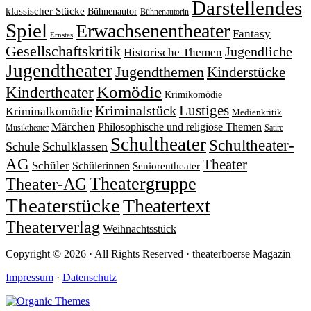
Darstellendes
klassischer Stücke
Bühnenautor
Bühnenautorin
Spiel
Erwachsenentheater
Fantasy
Ernstes
Gesellschaftskritik
Jugendliche
Historische Themen
Jugendtheater
Jugendthemen
Kinderstücke
Komödie
Kindertheater
Krimikomödie
Lustiges
Kriminalstück
Kriminalkomödie
Medienkritik
Märchen
Philosophische und religiöse Themen
Satire
Musiktheater
Schultheater
Schultheater-
Schule
Schulklassen
AG
Theater
Schüler
Schülerinnen
Seniorentheater
Theatergruppe
Theater-AG
Theaterstücke
Theatertext
Theaterverlag
Weihnachtsstück
Copyright © 2026 · All Rights Reserved · theaterboerse Magazin
Impressum
·
Datenschutz