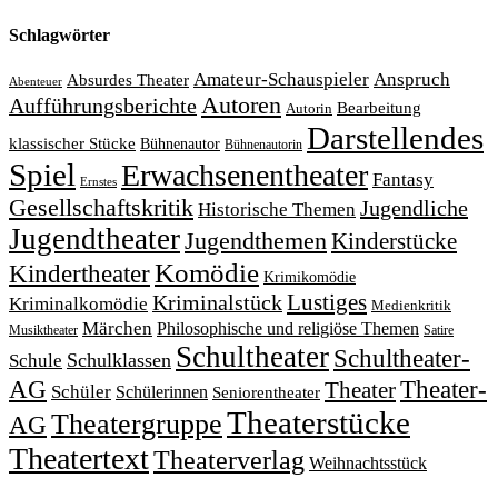
Schlagwörter
Amateur-Schauspieler
Anspruch
Absurdes Theater
Abenteuer
Autoren
Aufführungsberichte
Bearbeitung
Autorin
Darstellendes
klassischer Stücke
Bühnenautor
Bühnenautorin
Spiel
Erwachsenentheater
Fantasy
Ernstes
Gesellschaftskritik
Jugendliche
Historische Themen
Jugendtheater
Jugendthemen
Kinderstücke
Komödie
Kindertheater
Krimikomödie
Lustiges
Kriminalstück
Kriminalkomödie
Medienkritik
Märchen
Philosophische und religiöse Themen
Satire
Musiktheater
Schultheater
Schultheater-
Schule
Schulklassen
Theater-
AG
Theater
Schüler
Schülerinnen
Seniorentheater
Theaterstücke
Theatergruppe
AG
Theatertext
Theaterverlag
Weihnachtsstück