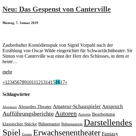
Neu: Das Gespenst von Canterville
Montag, 7. Januar 2019
Zauberhafter Komödienspuk von Sigrid Vorpahl nach der
Erzählung von Oscar Wilde eingerichtet für Schwarzlichttheater: Sir
Simon von Canterville war einst der Herr des Schlosses, in dem er
heute…
mehr
«
1
2
3
4
5
6
7
8
9
10
11
12
13
14
15
16
17
»
Schlagwörter
Amateur-Schauspieler
Anspruch
Absurdes Theater
Abenteuer
Autoren
Aufführungsberichte
Bearbeitung
Autorin
Darstellendes
klassischer Stücke
Bühnenautor
Bühnenautorin
Spiel
Erwachsenentheater
Fantasy
Ernstes