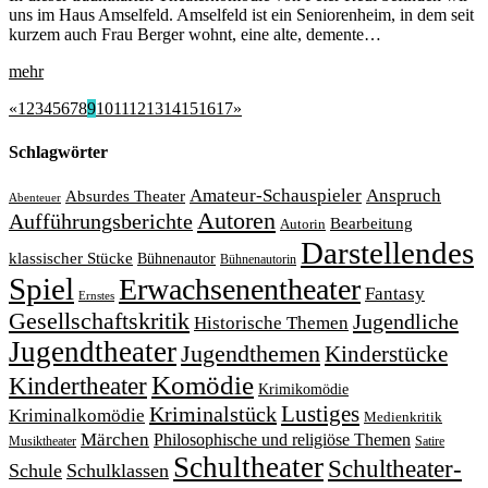
uns im Haus Amselfeld. Amselfeld ist ein Seniorenheim, in dem seit
kurzem auch Frau Berger wohnt, eine alte, demente…
mehr
«
1
2
3
4
5
6
7
8
9
10
11
12
13
14
15
16
17
»
Schlagwörter
Amateur-Schauspieler
Anspruch
Absurdes Theater
Abenteuer
Autoren
Aufführungsberichte
Bearbeitung
Autorin
Darstellendes
klassischer Stücke
Bühnenautor
Bühnenautorin
Spiel
Erwachsenentheater
Fantasy
Ernstes
Gesellschaftskritik
Jugendliche
Historische Themen
Jugendtheater
Jugendthemen
Kinderstücke
Komödie
Kindertheater
Krimikomödie
Lustiges
Kriminalstück
Kriminalkomödie
Medienkritik
Märchen
Philosophische und religiöse Themen
Satire
Musiktheater
Schultheater
Schultheater-
Schule
Schulklassen