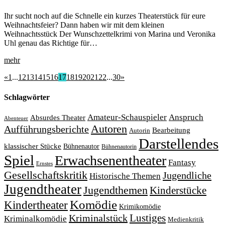
Ihr sucht noch auf die Schnelle ein kurzes Theaterstück für eure
Weihnachtsfeier? Dann haben wir mit dem kleinen
Weihnachtsstück Der Wunschzettelkrimi von Marina und Veronika
Uhl genau das Richtige für…
mehr
«
1
...
12
13
14
15
16
17
18
19
20
21
22
...
30
»
Schlagwörter
Amateur-Schauspieler
Anspruch
Absurdes Theater
Abenteuer
Autoren
Aufführungsberichte
Bearbeitung
Autorin
Darstellendes
klassischer Stücke
Bühnenautor
Bühnenautorin
Spiel
Erwachsenentheater
Fantasy
Ernstes
Gesellschaftskritik
Jugendliche
Historische Themen
Jugendtheater
Jugendthemen
Kinderstücke
Komödie
Kindertheater
Krimikomödie
Lustiges
Kriminalstück
Kriminalkomödie
Medienkritik