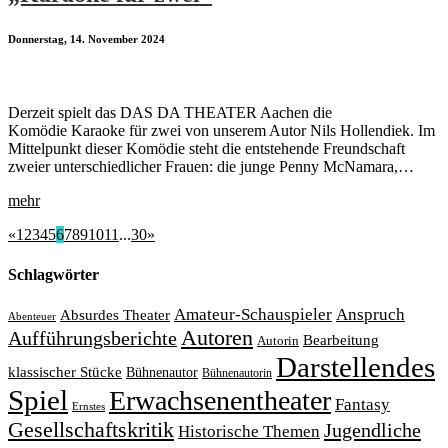
Donnerstag, 14. November 2024
Derzeit spielt das DAS DA THEATER Aachen die
Komödie Karaoke für zwei von unserem Autor Nils Hollendiek. Im
Mittelpunkt dieser Komödie steht die entstehende Freundschaft
zweier unterschiedlicher Frauen: die junge Penny McNamara,…
mehr
«
1
2
3
4
5
6
7
8
9
10
11
...
30
»
Schlagwörter
Amateur-Schauspieler
Anspruch
Absurdes Theater
Abenteuer
Autoren
Aufführungsberichte
Bearbeitung
Autorin
Darstellendes
klassischer Stücke
Bühnenautor
Bühnenautorin
Spiel
Erwachsenentheater
Fantasy
Ernstes
Gesellschaftskritik
Jugendliche
Historische Themen