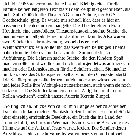
„Ich bin 1965 geboren und hatte bis auf Kleinigkeiten für die
Familie keinen längeren Text bis zu dem Zeitpunkt geschrieben, als
mein Sohn 2006 in die Theater AG seiner Schule, der KGS
Goetheschule, ging. Es wurde mir schnell klar, dass es hier an
passenden Theaterstücken mangelte. Die Theaterlehrerin Frau
Heydrich, eine ausgebildete Theaterpädagogin, suchte Stücke, die
man in einem Halbjahr lernen und aufführen konnte. Also waren
zwei Stücke im Jahr notwendig, wobei das erste ein
Weihnachtsstück sein sollte und das zweite ein beliebiges Thema
haben konnte. Dieses kam kurz vor den Sommerferien zur
Aufführung. Die Lehrerin suchte Stücke, die den Kindern Spaß
machen sollten und wollte damit nicht auf irgendetwas aufmerksam
machen oder Lebenslösungen für die Schüler suchen. Sie machte
mir klar, dass das Schauspielern selbst schon den Charakter stärkt.
Die Schülergruppe sollte lernen, aufeinander angewiesen zu sein
und jeder Rolle ihre Wichtigkeit zuzuerkennen, auch wenn sie noch
so klein ist. Die Schüler könnten an ihren Aufgaben und in ihren
Rollen wachsen“, erzählt unsere Autorin Kerstin Zimpel.
„So fing ich an, Stücke von ca. 45 min Länge selber zu schreiben.
Da habe ich dann meiner Phantasie freien Lauf gelassen und Stücke
über einseitig ermittelnde Detektive, ein Buch das ins Land der
Träume führt, bis hin zum Weihnachtsstück, wo die Besatzung des
Himmels auf die Ankunft Jesus wartet, kreiert. Die Schüler deren
Anzahl von Jahr zu Jahr variierte, waren begeistert und mit viel