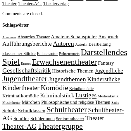
Theater
,
Theater-AG
,
Theaterverlag
Comments are closed.
Schlagwörter
Amateur-Schauspieler
Anspruch
Absurdes Theater
Abenteuer
Autoren
Aufführungsberichte
Bearbeitung
Autorin
Darstellendes
klassischer Stücke
Bühnenautor
Bühnenautorin
Spiel
Erwachsenentheater
Fantasy
Ernstes
Gesellschaftskritik
Jugendliche
Historische Themen
Jugendtheater
Jugendthemen
Kinderstücke
Komödie
Kindertheater
Krimikomödie
Lustiges
Kriminalstück
Kriminalkomödie
Medienkritik
Märchen
Philosophische und religiöse Themen
Satire
Musiktheater
Schultheater
Schultheater-
Schule
Schulklassen
AG
Theater
Schüler
Schülerinnen
Seniorentheater
Theatergruppe
Theater-AG