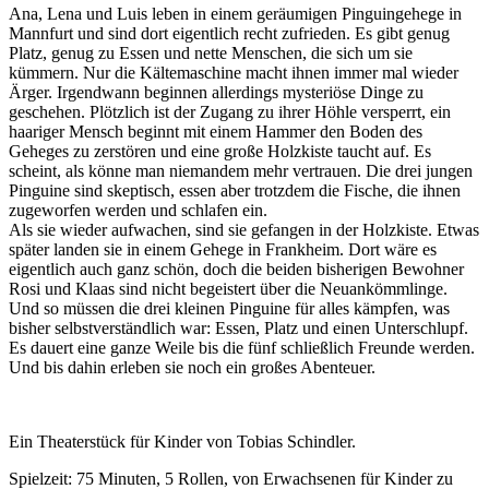
Ana, Lena und Luis leben in einem geräumigen Pinguingehege in
Mannfurt und sind dort eigentlich recht zufrieden. Es gibt genug
Platz, genug zu Essen und nette Menschen, die sich um sie
kümmern. Nur die Kältemaschine macht ihnen immer mal wieder
Ärger. Irgendwann beginnen allerdings mysteriöse Dinge zu
geschehen. Plötzlich ist der Zugang zu ihrer Höhle versperrt, ein
haariger Mensch beginnt mit einem Hammer den Boden des
Geheges zu zerstören und eine große Holzkiste taucht auf. Es
scheint, als könne man niemandem mehr vertrauen. Die drei jungen
Pinguine sind skeptisch, essen aber trotzdem die Fische, die ihnen
zugeworfen werden und schlafen ein.
Als sie wieder aufwachen, sind sie gefangen in der Holzkiste. Etwas
später landen sie in einem Gehege in Frankheim. Dort wäre es
eigentlich auch ganz schön, doch die beiden bisherigen Bewohner
Rosi und Klaas sind nicht begeistert über die Neuankömmlinge.
Und so müssen die drei kleinen Pinguine für alles kämpfen, was
bisher selbstverständlich war: Essen, Platz und einen Unterschlupf.
Es dauert eine ganze Weile bis die fünf schließlich Freunde werden.
Und bis dahin erleben sie noch ein großes Abenteuer.
Ein Theaterstück für Kinder von Tobias Schindler.
Spielzeit: 75 Minuten, 5 Rollen, von Erwachsenen für Kinder zu