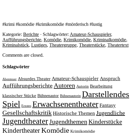
#krimi #komödie #krimikomödie #mörderisch #lustig
Kategorie:
Berichte
· Schlagwörter:
Amateur-Schauspieler
,
Aufführungsberichte
,
Komödie
,
Krimikomödie
,
Kriminalkomödie
,
Kriminalstück
,
Lustiges
,
Theatergruppe
,
Theaterstücke
,
Theatertext
Comments are closed.
Schlagwörter
Amateur-Schauspieler
Anspruch
Absurdes Theater
Abenteuer
Autoren
Aufführungsberichte
Bearbeitung
Autorin
Darstellendes
klassischer Stücke
Bühnenautor
Bühnenautorin
Spiel
Erwachsenentheater
Fantasy
Ernstes
Gesellschaftskritik
Jugendliche
Historische Themen
Jugendtheater
Jugendthemen
Kinderstücke
Komödie
Kindertheater
Krimikomödie