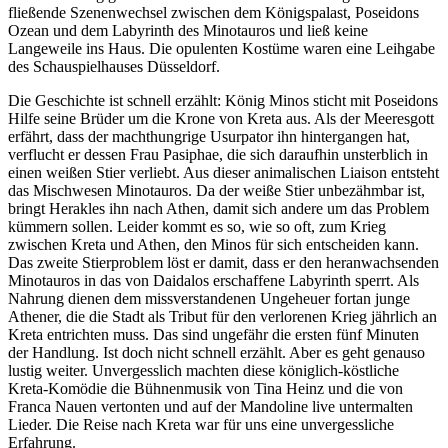
fließende Szenenwechsel zwischen dem Königspalast, Poseidons
Ozean und dem Labyrinth des Minotauros und ließ keine
Langeweile ins Haus. Die opulenten Kostüme waren eine Leihgabe
des Schauspielhauses Düsseldorf.
Die Geschichte ist schnell erzählt: König Minos sticht mit Poseidons
Hilfe seine Brüder um die Krone von Kreta aus. Als der Meeresgott
erfährt, dass der machthungrige Usurpator ihn hintergangen hat,
verflucht er dessen Frau Pasiphae, die sich daraufhin unsterblich in
einen weißen Stier verliebt. Aus dieser animalischen Liaison entsteht
das Mischwesen Minotauros. Da der weiße Stier unbezähmbar ist,
bringt Herakles ihn nach Athen, damit sich andere um das Problem
kümmern sollen. Leider kommt es so, wie so oft, zum Krieg
zwischen Kreta und Athen, den Minos für sich entscheiden kann.
Das zweite Stierproblem löst er damit, dass er den heranwachsenden
Minotauros in das von Daidalos erschaffene Labyrinth sperrt. Als
Nahrung dienen dem missverstandenen Ungeheuer fortan junge
Athener, die die Stadt als Tribut für den verlorenen Krieg jährlich an
Kreta entrichten muss. Das sind ungefähr die ersten fünf Minuten
der Handlung. Ist doch nicht schnell erzählt. Aber es geht genauso
lustig weiter. Unvergesslich machten diese königlich-köstliche
Kreta-Komödie die Bühnenmusik von Tina Heinz und die von
Franca Nauen vertonten und auf der Mandoline live untermalten
Lieder. Die Reise nach Kreta war für uns eine unvergessliche
Erfahrung.