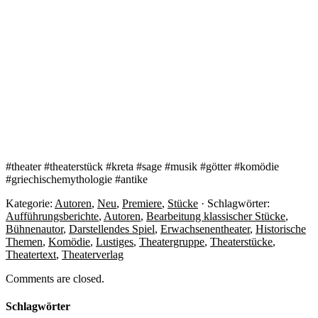
#theater #theaterstück #kreta #sage #musik #götter #komödie
#griechischemythologie #antike
Kategorie:
Autoren
,
Neu
,
Premiere
,
Stücke
· Schlagwörter:
Aufführungsberichte
,
Autoren
,
Bearbeitung klassischer Stücke
,
Bühnenautor
,
Darstellendes Spiel
,
Erwachsenentheater
,
Historische
Themen
,
Komödie
,
Lustiges
,
Theatergruppe
,
Theaterstücke
,
Theatertext
,
Theaterverlag
Comments are closed.
Schlagwörter