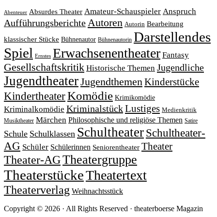
Amateur-Schauspieler
Anspruch
Absurdes Theater
Abenteuer
Autoren
Aufführungsberichte
Bearbeitung
Autorin
Darstellendes
klassischer Stücke
Bühnenautor
Bühnenautorin
Spiel
Erwachsenentheater
Fantasy
Ernstes
Gesellschaftskritik
Jugendliche
Historische Themen
Jugendtheater
Jugendthemen
Kinderstücke
Komödie
Kindertheater
Krimikomödie
Lustiges
Kriminalstück
Kriminalkomödie
Medienkritik
Märchen
Philosophische und religiöse Themen
Satire
Musiktheater
Schultheater
Schultheater-
Schule
Schulklassen
AG
Theater
Schüler
Schülerinnen
Seniorentheater
Theatergruppe
Theater-AG
Theaterstücke
Theatertext
Theaterverlag
Weihnachtsstück
Copyright © 2026 · All Rights Reserved · theaterboerse Magazin