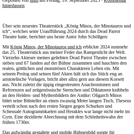
Geposted von
nhm
am Freitag, 19. September 2025 ·
Kommentar
hinterlassen
Über sein neuestes Theaterstück „König Minos, der Minotauros und
ich“, welches seine Uraufführung 2024 durch das Dead Parrot
Theatre hatte, berichtet uns heute Autor John Schöllgen:
Mit
König Minos, der Minotauros und ich
erblickte 2024 nunmehr
das 25. Theaterstück aus meiner Feder das Rampenlicht der Welt.
Vierzehn Akteure meines geliebten Dead Parrot Theatre zwischen
sieben und 67 fanden auf der Bühne zusammen und hauchten den
realen, göttlichen und monströsen Charakteren Leben ein. Mit
seinem Prolog und seinen fünf Akten hält sich das Stück eng an
aristotelische Vorlagen, bricht aber allzu gern aus diesem Korsett
aus. Nicht zuletzt die üppig eingestreuten Anachronismen und
Referenzen auf zeitgenössische Sternchen und Diktatoren knibbeln
an den Helden- und Mythenbildern der Antike: Oligarch Minos
bittet seine Bittsteller an einen zwanzig Meter langen Tisch, Theseus
verteilt schon nach den ersten Siegen gegen Schurken und
Scheusale Autogrammkarten und Herakles war lange nicht mehr im
Gym. Eine dezidierte Abrechnung mit dem Schönheitswahn der
frühen 1730er.
Das aufwändig gestaltete und mobile Bühnenbild sorgte für