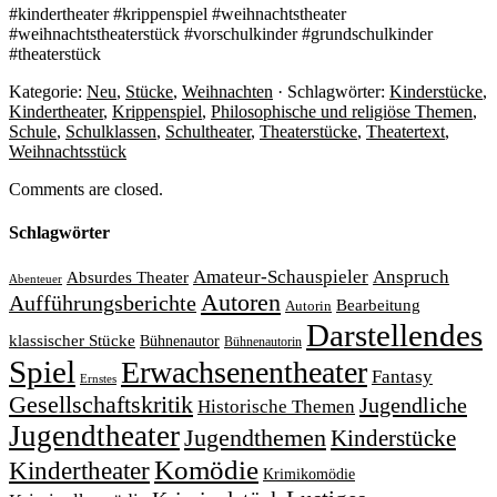
#kindertheater #krippenspiel #weihnachtstheater
#weihnachtstheaterstück #vorschulkinder #grundschulkinder
#theaterstück
Kategorie:
Neu
,
Stücke
,
Weihnachten
· Schlagwörter:
Kinderstücke
,
Kindertheater
,
Krippenspiel
,
Philosophische und religiöse Themen
,
Schule
,
Schulklassen
,
Schultheater
,
Theaterstücke
,
Theatertext
,
Weihnachtsstück
Comments are closed.
Schlagwörter
Amateur-Schauspieler
Anspruch
Absurdes Theater
Abenteuer
Autoren
Aufführungsberichte
Bearbeitung
Autorin
Darstellendes
klassischer Stücke
Bühnenautor
Bühnenautorin
Spiel
Erwachsenentheater
Fantasy
Ernstes
Gesellschaftskritik
Jugendliche
Historische Themen
Jugendtheater
Jugendthemen
Kinderstücke
Komödie
Kindertheater
Krimikomödie