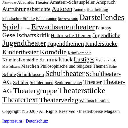
Amateur-Schauspieler
Anspruch
Absurdes Theater
Abenteuer
Autoren
Aufführungsberichte
Bearbeitung
Autorin
Darstellendes
klassischer Stücke
Bühnenautor
Bühnenautorin
Spiel
Erwachsenentheater
Fantasy
Ernstes
Gesellschaftskritik
Jugendliche
Historische Themen
Jugendtheater
Jugendthemen
Kinderstücke
Komödie
Kindertheater
Krimikomödie
Lustiges
Kriminalstück
Kriminalkomödie
Medienkritik
Märchen
Philosophische und religiöse Themen
Satire
Musiktheater
Schultheater
Schultheater-
Schule
Schulklassen
Theater-
AG
Theater
Schüler
Schülerinnen
Seniorentheater
Theaterstücke
Theatergruppe
AG
Theatertext
Theaterverlag
Weihnachtsstück
Copyright © 2026 · All Rights Reserved · theaterboerse Magazin
Impressum
·
Datenschutz