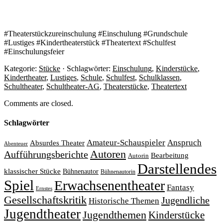
#Theaterstückzureinschulung #Einschulung #Grundschule
#Lustiges #Kindertheaterstück #Theatertext #Schulfest
#Einschulungsfeier
Kategorie:
Stücke
· Schlagwörter:
Einschulung
,
Kinderstücke
,
Kindertheater
,
Lustiges
,
Schule
,
Schulfest
,
Schulklassen
,
Schultheater
,
Schultheater-AG
,
Theaterstücke
,
Theatertext
Comments are closed.
Schlagwörter
Amateur-Schauspieler
Anspruch
Absurdes Theater
Abenteuer
Autoren
Aufführungsberichte
Bearbeitung
Autorin
Darstellendes
klassischer Stücke
Bühnenautor
Bühnenautorin
Spiel
Erwachsenentheater
Fantasy
Ernstes
Gesellschaftskritik
Jugendliche
Historische Themen
Jugendtheater
Jugendthemen
Kinderstücke