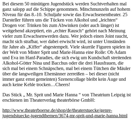
Bei diesem 50 minütigen Jugendstück werden Suchtverhalten mal
ganz salopp auf die Schippe genommen. Mitschmunzeln auf hohem
Niveau für das 8.-10. Schuljahr sowie das Erwachsenentheater. 25
Darsteller führen uns die Tücken von Alkohol und „leichten“
Drogen vor: Trinken bis zum Abwinken (oder auch länger) ist
weitgehend akzeptiert, ein „echter Rausch“ gehört nach Meinung
vieler zum Erwachsenwerden dazu. Wer jedoch einen Joint raucht,
macht sich strafbar, wer dabei erwischt wird, ist unter Umständen
für Jahre als „Kiffer“ abgestempelt. Viele skurrile Figuren spielen in
der Welt von Mister Sprit und Marie-Hanna eine Rolle: Ob Adam
und Eva im Hanf-Paradies, die sich ewig um Kundschaft streitenden
Alkohol-Götter Nina und Bacchus oder die drei Hausfrauen, die
sich mal bei einem Schnäpschen, mal bei einem Tütchen die Mäuler
über die langweiligen Ehemänner zerreißen – bei dieser (nicht
immer ganz ernst gemeinten) Szenencollage bleibt kein Auge und
auch keine Kehle trocken…Cheers!
Das Stück „ Mr. Sprit und Marie Hanna “ von Theatrium Leipzig ist
erschienen im Theaterverlag theaterbörse GmbH:
http://www.theaterboerse.de/shop/de/theaterstuecke/genre-
jugendstuecke-jugendthemen/3674-mr-sprit-und-marie-hanna.html