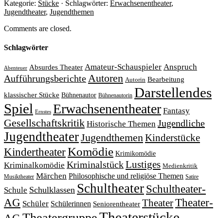
Kategorie:
Stücke
· Schlagwörter:
Erwachsenentheater
,
Jugendtheater
,
Jugendthemen
Comments are closed.
Schlagwörter
Amateur-Schauspieler
Anspruch
Absurdes Theater
Abenteuer
Autoren
Aufführungsberichte
Bearbeitung
Autorin
Darstellendes
klassischer Stücke
Bühnenautor
Bühnenautorin
Spiel
Erwachsenentheater
Fantasy
Ernstes
Gesellschaftskritik
Jugendliche
Historische Themen
Jugendtheater
Jugendthemen
Kinderstücke
Komödie
Kindertheater
Krimikomödie
Lustiges
Kriminalstück
Kriminalkomödie
Medienkritik
Märchen
Philosophische und religiöse Themen
Satire
Musiktheater
Schultheater
Schultheater-
Schule
Schulklassen
Theater-
AG
Theater
Schüler
Schülerinnen
Seniorentheater
Theaterstücke
Theatergruppe