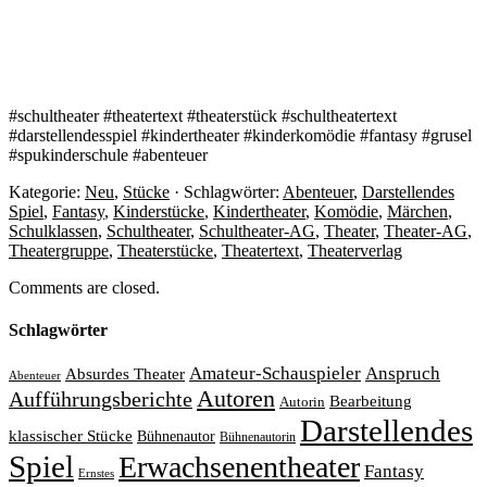
#schultheater #theatertext #theaterstück #schultheatertext
#darstellendesspiel #kindertheater #kinderkomödie #fantasy #grusel
#spukinderschule #abenteuer
Kategorie:
Neu
,
Stücke
· Schlagwörter:
Abenteuer
,
Darstellendes
Spiel
,
Fantasy
,
Kinderstücke
,
Kindertheater
,
Komödie
,
Märchen
,
Schulklassen
,
Schultheater
,
Schultheater-AG
,
Theater
,
Theater-AG
,
Theatergruppe
,
Theaterstücke
,
Theatertext
,
Theaterverlag
Comments are closed.
Schlagwörter
Amateur-Schauspieler
Anspruch
Absurdes Theater
Abenteuer
Autoren
Aufführungsberichte
Bearbeitung
Autorin
Darstellendes
klassischer Stücke
Bühnenautor
Bühnenautorin
Spiel
Erwachsenentheater
Fantasy
Ernstes