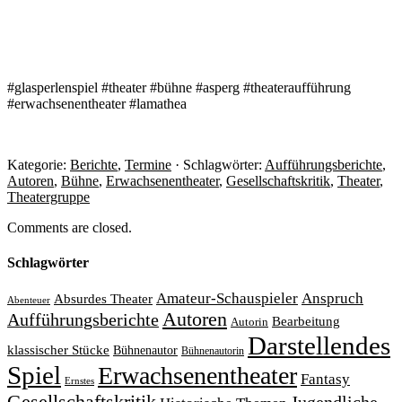
#glasperlenspiel #theater #bühne #asperg #theateraufführung
#erwachsenentheater #lamathea
Kategorie:
Berichte
,
Termine
· Schlagwörter:
Aufführungsberichte
,
Autoren
,
Bühne
,
Erwachsenentheater
,
Gesellschaftskritik
,
Theater
,
Theatergruppe
Comments are closed.
Schlagwörter
Amateur-Schauspieler
Anspruch
Absurdes Theater
Abenteuer
Autoren
Aufführungsberichte
Bearbeitung
Autorin
Darstellendes
klassischer Stücke
Bühnenautor
Bühnenautorin
Spiel
Erwachsenentheater
Fantasy
Ernstes
Gesellschaftskritik