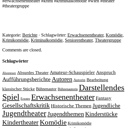
#erwachsenentheater #krimi #kriminalkomödie #wien #theater
#theatergruppe
Kategorie:
Berichte
· Schlagwörter:
Erwachsenentheater
,
Komödie
,
Krimikomödie
,
Kriminalkomödie
,
Seniorentheater
,
Theatergruppe
Comments are closed.
Schlagwörter
Amateur-Schauspieler
Anspruch
Absurdes Theater
Abenteuer
Autoren
Aufführungsberichte
Bearbeitung
Autorin
Darstellendes
klassischer Stücke
Bühnenautor
Bühnenautorin
Spiel
Erwachsenentheater
Fantasy
Ernstes
Gesellschaftskritik
Jugendliche
Historische Themen
Jugendtheater
Jugendthemen
Kinderstücke
Komödie
Kindertheater
Krimikomödie