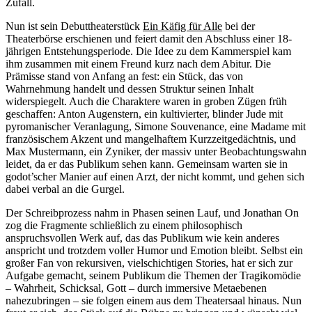
Zufall.
Nun ist sein Debuttheaterstück
Ein Käfig für Alle
bei der
Theaterbörse erschienen und feiert damit den Abschluss einer 18-
jährigen Entstehungsperiode. Die Idee zu dem Kammerspiel kam
ihm zusammen mit einem Freund kurz nach dem Abitur. Die
Prämisse stand von Anfang an fest: ein Stück, das von
Wahrnehmung handelt und dessen Struktur seinen Inhalt
widerspiegelt. Auch die Charaktere waren in groben Zügen früh
geschaffen: Anton Augenstern, ein kultivierter, blinder Jude mit
pyromanischer Veranlagung, Simone Souvenance, eine Madame mit
französischem Akzent und mangelhaftem Kurzzeitgedächtnis, und
Max Mustermann, ein Zyniker, der massiv unter Beobachtungswahn
leidet, da er das Publikum sehen kann. Gemeinsam warten sie in
godot’scher Manier auf einen Arzt, der nicht kommt, und gehen sich
dabei verbal an die Gurgel.
Der Schreibprozess nahm in Phasen seinen Lauf, und Jonathan On
zog die Fragmente schließlich zu einem philosophisch
anspruchsvollen Werk auf, das das Publikum wie kein anderes
anspricht und trotzdem voller Humor und Emotion bleibt. Selbst ein
großer Fan von rekursiven, vielschichtigen Stories, hat er sich zur
Aufgabe gemacht, seinem Publikum die Themen der Tragikomödie
– Wahrheit, Schicksal, Gott – durch immersive Metaebenen
nahezubringen – sie folgen einem aus dem Theatersaal hinaus. Nun