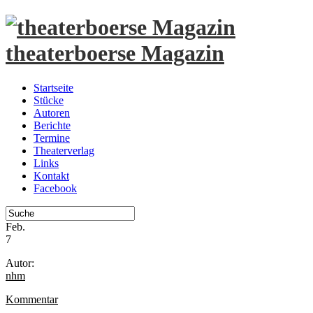
theaterboerse Magazin
Startseite
Stücke
Autoren
Berichte
Termine
Theaterverlag
Links
Kontakt
Facebook
Feb.
7
Autor:
nhm
Kommentar