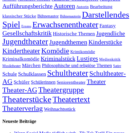
Autoren
Aufführungsberichte
Bearbeitung
Autorin
Darstellendes
klassischer Stücke
Bühnenautor
Bühnenautorin
Spiel
Erwachsenentheater
Fantasy
Ernstes
Gesellschaftskritik
Jugendliche
Historische Themen
Jugendtheater
Jugendthemen
Kinderstücke
Komödie
Kindertheater
Krimikomödie
Lustiges
Kriminalstück
Kriminalkomödie
Medienkritik
Märchen
Philosophische und religiöse Themen
Satire
Musiktheater
Schultheater
Schultheater-
Schule
Schulklassen
AG
Theater
Schüler
Schülerinnen
Seniorentheater
Theatergruppe
Theater-AG
Theaterstücke
Theatertext
Theaterverlag
Weihnachtsstück
Neueste Beiträge