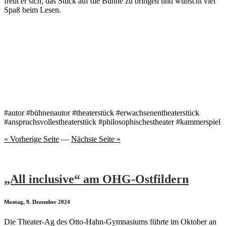
freut er sich, das Stück auf die Bühne zu bringen und wünscht viel
Spaß beim Lesen.
#autor #bühnenautor #theaterstück #erwachsenentheaterstück
#anspruchsvollestheaterstück #philosophischestheater #kammerspiel
« Vorherige Seite
—
Nächste Seite »
„All inclusive“ am OHG-Ostfildern
Montag, 9. Dezember 2024
Die Theater-Ag des Otto-Hahn-Gymnasiums führte im Oktober an