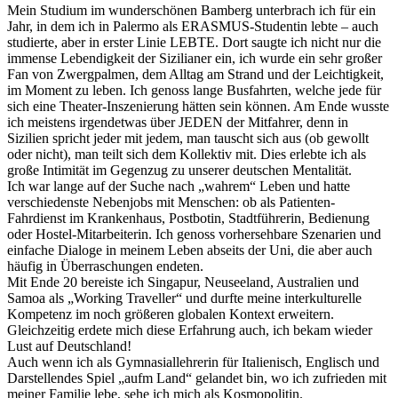
Mein Studium im wunderschönen Bamberg unterbrach ich für ein
Jahr, in dem ich in Palermo als ERASMUS-Studentin lebte – auch
studierte, aber in erster Linie LEBTE. Dort saugte ich nicht nur die
immense Lebendigkeit der Sizilianer ein, ich wurde ein sehr großer
Fan von Zwergpalmen, dem Alltag am Strand und der Leichtigkeit,
im Moment zu leben. Ich genoss lange Busfahrten, welche jede für
sich eine Theater-Inszenierung hätten sein können. Am Ende wusste
ich meistens irgendetwas über JEDEN der Mitfahrer, denn in
Sizilien spricht jeder mit jedem, man tauscht sich aus (ob gewollt
oder nicht), man teilt sich dem Kollektiv mit. Dies erlebte ich als
große Intimität im Gegenzug zu unserer deutschen Mentalität.
Ich war lange auf der Suche nach „wahrem“ Leben und hatte
verschiedenste Nebenjobs mit Menschen: ob als Patienten-
Fahrdienst im Krankenhaus, Postbotin, Stadtführerin, Bedienung
oder Hostel-Mitarbeiterin. Ich genoss vorhersehbare Szenarien und
einfache Dialoge in meinem Leben abseits der Uni, die aber auch
häufig in Überraschungen endeten.
Mit Ende 20 bereiste ich Singapur, Neuseeland, Australien und
Samoa als „Working Traveller“ und durfte meine interkulturelle
Kompetenz im noch größeren globalen Kontext erweitern.
Gleichzeitig erdete mich diese Erfahrung auch, ich bekam wieder
Lust auf Deutschland!
Auch wenn ich als Gymnasiallehrerin für Italienisch, Englisch und
Darstellendes Spiel „aufm Land“ gelandet bin, wo ich zufrieden mit
meiner Familie lebe, sehe ich mich als Kosmopolitin.