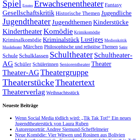
Spiel
Erwachsenentheater
Fantasy
Ernstes
Gesellschaftskritik
Jugendliche
Historische Themen
Jugendtheater
Jugendthemen
Kinderstücke
Komödie
Kindertheater
Krimikomödie
Lustiges
Kriminalstück
Kriminalkomödie
Medienkritik
Märchen
Philosophische und religiöse Themen
Satire
Musiktheater
Schultheater
Schultheater-
Schule
Schulklassen
AG
Theater
Schüler
Schülerinnen
Seniorentheater
Theatergruppe
Theater-AG
Theaterstücke
Theatertext
Theaterverlag
Weihnachtsstück
Neueste Beiträge
Wenn Social Media tödlich wird: „Tik Tak Tot!“ Ein neues
Jugendtheaterstück von Laura Ruben
Autorenporträt: Andree Siemund-Scheffelmeier
Neue Komödie: Vier Witwen und Rosinen aus Bolivien