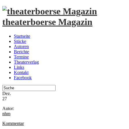
theaterboerse Magazin
Startseite
Stücke
Autoren
Berichte
Termine
Theaterverlag
Links
Kontakt
Facebook
Dez.
27
Autor:
nhm
Kommentar