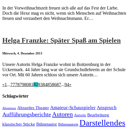
In der Vorweihnachtszeit freuen sich alle auf das Fest der Liebe.
Doch die Hexe mag es nicht, wenn sich Menschen auf Weihnachten
freuen und verzaubert den Weihnachtsmann. Er…
Helga Franzke: Später Spaß am Spielen
Mittwoch, 4. Dezember 2013
Unsere Autorin Helga Franzke wohnt in Boitzenburg in der
Uckermark. 44 Jahre lang war sie Grundschullehrerin an der Schule
vor Ort. Mit 60 Jahren schloss sich unsere Autorin…
«
1
...
77
78
79
80
81
82
83
84
85
86
87
...
94
»
Schlagwörter
Amateur-Schauspieler
Anspruch
Absurdes Theater
Abenteuer
Autoren
Aufführungsberichte
Bearbeitung
Autorin
Darstellendes
klassischer Stücke
Bühnenautor
Bühnenautorin