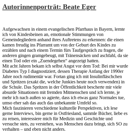
Autorinnenporträt: Beate Eger
Aufgewachsen in einem evangelischen Pfarrhaus in Bayern, lernte
ich von Kindesbeinen an, emotionale Stimmungen von
Gemeindegliedern anhand ihres Auftretens zu erkennen: die einen
kamen freudig ins Pfarramt um von der Geburt des Kindes zu
erzählen und nach einem Termin fürs Taufgespräch zu fragen, die
anderen gingen gramgebeugt, mit Tränensäcken und aschfahl, da sie
einen Tod oder ein „Zuendegehen“ angezeigt hatten.
Mit acht Jahren bekam ich selbst Angst vor dem Tod: Bei mir wurde
Diabetes Typ I diagnostiziert, dessen Therapie Anfang der 1990er
Jahre noch rudimentär war. Fortan ging ich mit Insulinfläschchen
und Spritzen (exakt die, welche Junkies heute noch verwenden) in
die Schule. Das Spritzen in der Öffentlichkeit bescherte mir viele
absurde Situationen mit fremden Mitmenschen und ich lernte, je
mehr ich nach außen so agierte, dass ich etwas ganz Normales tue,
umso eher sah das auch das unbekannte Umfeld so.
Mich faszinieren verschiedene kulturelle Perspektiven, ich lese
gerne Interviews, bin gerne in Ostfriesland, sammle Bücher, liebe es
zu reisen, interessiere mich für Medizin und Geschichte und
versuche stets, zu verstehen, was Menschen dazu bringt, sich SO zu
verhalten – und eben nicht anders.