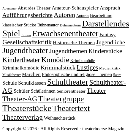
Amateur-Schauspieler
Anspruch
Absurdes Theater
Abenteuer
Autoren
Aufführungsberichte
Bearbeitung
Autorin
Darstellendes
klassischer Stücke
Bühnenautor
Bühnenautorin
Spiel
Erwachsenentheater
Fantasy
Ernstes
Gesellschaftskritik
Jugendliche
Historische Themen
Jugendtheater
Jugendthemen
Kinderstücke
Komödie
Kindertheater
Krimikomödie
Lustiges
Kriminalstück
Kriminalkomödie
Medienkritik
Märchen
Philosophische und religiöse Themen
Satire
Musiktheater
Schultheater
Schultheater-
Schule
Schulklassen
AG
Theater
Schüler
Schülerinnen
Seniorentheater
Theatergruppe
Theater-AG
Theaterstücke
Theatertext
Theaterverlag
Weihnachtsstück
Copyright © 2026 · All Rights Reserved · theaterboerse Magazin