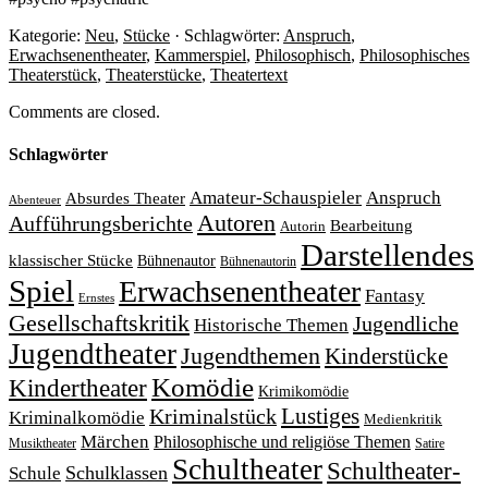
Kategorie:
Neu
,
Stücke
· Schlagwörter:
Anspruch
,
Erwachsenentheater
,
Kammerspiel
,
Philosophisch
,
Philosophisches
Theaterstück
,
Theaterstücke
,
Theatertext
Comments are closed.
Schlagwörter
Amateur-Schauspieler
Anspruch
Absurdes Theater
Abenteuer
Autoren
Aufführungsberichte
Bearbeitung
Autorin
Darstellendes
klassischer Stücke
Bühnenautor
Bühnenautorin
Spiel
Erwachsenentheater
Fantasy
Ernstes
Gesellschaftskritik
Jugendliche
Historische Themen
Jugendtheater
Jugendthemen
Kinderstücke
Komödie
Kindertheater
Krimikomödie
Lustiges
Kriminalstück
Kriminalkomödie
Medienkritik
Märchen
Philosophische und religiöse Themen
Satire
Musiktheater
Schultheater
Schultheater-
Schule
Schulklassen