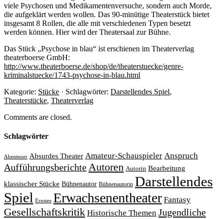
viele Psychosen und Medikamentenversuche, sondern auch Morde,
die aufgeklärt werden wollen. Das 90-minütige Theaterstück bietet
insgesamt 8 Rollen, die alle mit verschiedenen Typen besetzt
werden können. Hier wird der Theatersaal zur Bühne.
Das Stück „Psychose in blau“ ist erschienen im Theaterverlag
theaterboerse GmbH:
http://www.theaterboerse.de/shop/de/theaterstuecke/genre-
kriminalstuecke/1743-psychose-in-blau.html
Kategorie:
Stücke
· Schlagwörter:
Darstellendes Spiel
,
Theaterstücke
,
Theaterverlag
Comments are closed.
Schlagwörter
Amateur-Schauspieler
Anspruch
Absurdes Theater
Abenteuer
Autoren
Aufführungsberichte
Bearbeitung
Autorin
Darstellendes
klassischer Stücke
Bühnenautor
Bühnenautorin
Spiel
Erwachsenentheater
Fantasy
Ernstes
Gesellschaftskritik
Jugendliche
Historische Themen