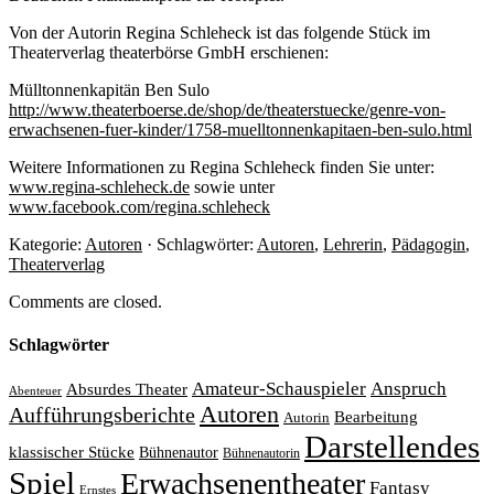
Von der Autorin Regina Schleheck ist das folgende Stück im
Theaterverlag theaterbörse GmbH erschienen:
Mülltonnenkapitän Ben Sulo
http://www.theaterboerse.de/shop/de/theaterstuecke/genre-von-
erwachsenen-fuer-kinder/1758-muelltonnenkapitaen-ben-sulo.html
Weitere Informationen zu Regina Schleheck finden Sie unter:
www.regina-schleheck.de
sowie unter
www.facebook.com/regina.schleheck
Kategorie:
Autoren
· Schlagwörter:
Autoren
,
Lehrerin
,
Pädagogin
,
Theaterverlag
Comments are closed.
Schlagwörter
Amateur-Schauspieler
Anspruch
Absurdes Theater
Abenteuer
Autoren
Aufführungsberichte
Bearbeitung
Autorin
Darstellendes
klassischer Stücke
Bühnenautor
Bühnenautorin
Spiel
Erwachsenentheater
Fantasy
Ernstes