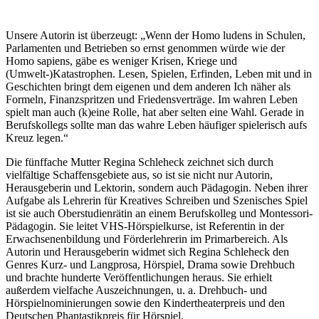
Unsere Autorin ist überzeugt: „Wenn der Homo ludens in Schulen,
Parlamenten und Betrieben so ernst genommen würde wie der
Homo sapiens, gäbe es weniger Krisen, Kriege und
(Umwelt-)Katastrophen. Lesen, Spielen, Erfinden, Leben mit und in
Geschichten bringt dem eigenen und dem anderen Ich näher als
Formeln, Finanzspritzen und Friedensverträge. Im wahren Leben
spielt man auch (k)eine Rolle, hat aber selten eine Wahl. Gerade in
Berufskollegs sollte man das wahre Leben häufiger spielerisch aufs
Kreuz legen.“
Die fünffache Mutter Regina Schleheck zeichnet sich durch
vielfältige Schaffensgebiete aus, so ist sie nicht nur Autorin,
Herausgeberin und Lektorin, sondern auch Pädagogin. Neben ihrer
Aufgabe als Lehrerin für Kreatives Schreiben und Szenisches Spiel
ist sie auch Oberstudienrätin an einem Berufskolleg und Montessori-
Pädagogin. Sie leitet VHS-Hörspielkurse, ist Referentin in der
Erwachsenenbildung und Förderlehrerin im Primarbereich. Als
Autorin und Herausgeberin widmet sich Regina Schleheck den
Genres Kurz- und Langprosa, Hörspiel, Drama sowie Drehbuch
und brachte hunderte Veröffentlichungen heraus. Sie erhielt
außerdem vielfache Auszeichnungen, u. a. Drehbuch- und
Hörspielnominierungen sowie den Kindertheaterpreis und den
Deutschen Phantastikpreis für Hörspiel.