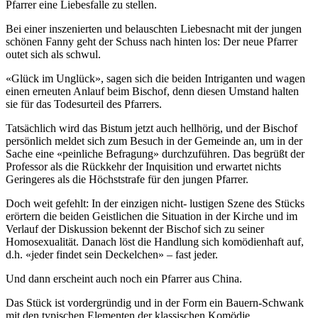
Pfarrer eine Liebesfalle zu stellen.
Bei einer inszenierten und belauschten Liebesnacht mit der jungen
schönen Fanny geht der Schuss nach hinten los: Der neue Pfarrer
outet sich als schwul.
«Glück im Unglück», sagen sich die beiden Intriganten und wagen
einen erneuten Anlauf beim Bischof, denn diesen Umstand halten
sie für das Todesurteil des Pfarrers.
Tatsächlich wird das Bistum jetzt auch hellhörig, und der Bischof
persönlich meldet sich zum Besuch in der Gemeinde an, um in der
Sache eine «peinliche Befragung» durchzuführen. Das begrüßt der
Professor als die Rückkehr der Inquisition und erwartet nichts
Geringeres als die Höchststrafe für den jungen Pfarrer.
Doch weit gefehlt: In der einzigen nicht- lustigen Szene des Stücks
erörtern die beiden Geistlichen die Situation in der Kirche und im
Verlauf der Diskussion bekennt der Bischof sich zu seiner
Homosexualität. Danach löst die Handlung sich komödienhaft auf,
d.h. «jeder findet sein Deckelchen» – fast jeder.
Und dann erscheint auch noch ein Pfarrer aus China.
Das Stück ist vordergründig und in der Form ein Bauern-Schwank
mit den typischen Elementen der klassischen Komödie.