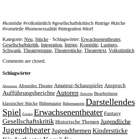
#komödie #volkstümlich #gesellschaftskritisch #intrige #kirche
#vorurteile #homosexualität #integration #dorf
Kategorie:
Neu
,
Stücke
· Schlagwörter:
Erwachsenentheater
,
Gesellschaftskritik
,
Integration
,
Intrige
,
Komödie
,
Lustiges
,
Schwank
,
Theatergruppe
,
Theaterstücke
,
Theatertext
,
Volkstümlich
Comments are closed.
Schlagwörter
Amateur-Schauspieler
Anspruch
Absurdes Theater
Abenteuer
Autoren
Aufführungsberichte
Bearbeitung
Autorin
Darstellendes
klassischer Stücke
Bühnenautor
Bühnenautorin
Spiel
Erwachsenentheater
Fantasy
Ernstes
Gesellschaftskritik
Jugendliche
Historische Themen
Jugendtheater
Jugendthemen
Kinderstücke