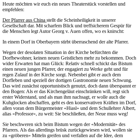
Heute möchten wir euch ein neues Theaterstück vorstellen und
empfehlen:
Der Pfarrer aus China
stellt die Scheinheiligkeit in unserer
Gesellschaft dar. Mit scharfem Blick und treffsicherem Gespür für
die Menschen legt Autor Georg v. Auen offen, wo es knirscht:
In einem Dorf in Oberbayern stirbt überraschend der alte Pfarrer.
Wegen der desolaten Situation in der Kirche befürchten die
Dorfbewohner, keinen neuen Geistlichen mehr zu bekommen. Doch
wider Erwarten hat man Glück: Relativ schnell schickt das Bistum
einen neuen jungen Pfarrer, der engagiert zu Werke geht und für
regen Zulauf in der Kirche sorgt. Nebenbei gibt er auch dem
Dorfleben und speziell der dortigen Gastronomie neuen Schwung.
Das wird zunächst opportunistisch genutzt, doch dann überspannt er
den Bogen: Als er das Kirchengeläut einschränken will, regt sich
erster Widerstand, und als man ihm nachsagt, er wolle auch die
Kuhglocken abschaffen, geht es den konservativen Kräften im Dorf,
allen voran dem Bürgermeister «Hiasl» und dem Schullehrer Albert,
alias «Professor», zu weit: Sie beschließen, der Neue muss weg!
Sie beschweren sich beim Bistum wegen der «Modernität» des
Pfarrers. Als das allerdings brüsk zurückgewiesen wird, wollen sie
zu «gröberen» Mitteln greifen und verfallen auf die Idee, dem