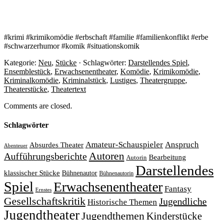
#krimi #krimikomödie #erbschaft #familie #familienkonflikt #erbe
#schwarzerhumor #komik #situationskomik
Kategorie:
Neu
,
Stücke
· Schlagwörter:
Darstellendes Spiel
,
Ensemblestück
,
Erwachsenentheater
,
Komödie
,
Krimikomödie
,
Kriminalkomödie
,
Kriminalstück
,
Lustiges
,
Theatergruppe
,
Theaterstücke
,
Theatertext
Comments are closed.
Schlagwörter
Amateur-Schauspieler
Anspruch
Absurdes Theater
Abenteuer
Autoren
Aufführungsberichte
Bearbeitung
Autorin
Darstellendes
klassischer Stücke
Bühnenautor
Bühnenautorin
Spiel
Erwachsenentheater
Fantasy
Ernstes
Gesellschaftskritik
Jugendliche
Historische Themen
Jugendtheater
Jugendthemen
Kinderstücke