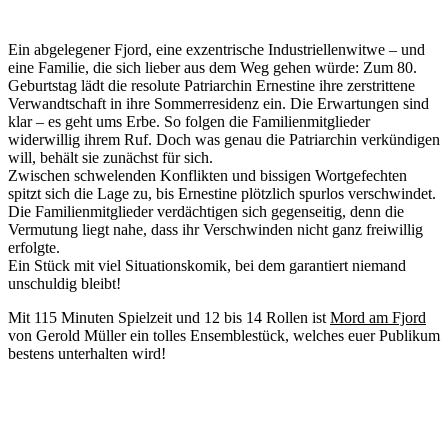
Ein abgelegener Fjord, eine exzentrische Industriellenwitwe – und
eine Familie, die sich lieber aus dem Weg gehen würde: Zum 80.
Geburtstag lädt die resolute Patriarchin Ernestine ihre zerstrittene
Verwandtschaft in ihre Sommerresidenz ein. Die Erwartungen sind
klar – es geht ums Erbe. So folgen die Familienmitglieder
widerwillig ihrem Ruf. Doch was genau die Patriarchin verkündigen
will, behält sie zunächst für sich.
Zwischen schwelenden Konflikten und bissigen Wortgefechten
spitzt sich die Lage zu, bis Ernestine plötzlich spurlos verschwindet.
Die Familienmitglieder verdächtigen sich gegenseitig, denn die
Vermutung liegt nahe, dass ihr Verschwinden nicht ganz freiwillig
erfolgte.
Ein Stück mit viel Situationskomik, bei dem garantiert niemand
unschuldig bleibt!
Mit 115 Minuten Spielzeit und 12 bis 14 Rollen ist
Mord am Fjord
von Gerold Müller ein tolles Ensemblestück, welches euer Publikum
bestens unterhalten wird!