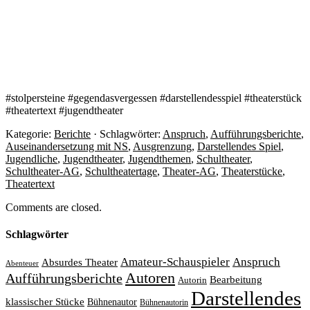
#stolpersteine #gegendasvergessen #darstellendesspiel #theaterstück
#theatertext #jugendtheater
Kategorie:
Berichte
· Schlagwörter:
Anspruch
,
Aufführungsberichte
,
Auseinandersetzung mit NS
,
Ausgrenzung
,
Darstellendes Spiel
,
Jugendliche
,
Jugendtheater
,
Jugendthemen
,
Schultheater
,
Schultheater-AG
,
Schultheatertage
,
Theater-AG
,
Theaterstücke
,
Theatertext
Comments are closed.
Schlagwörter
Amateur-Schauspieler
Anspruch
Absurdes Theater
Abenteuer
Autoren
Aufführungsberichte
Bearbeitung
Autorin
Darstellendes
klassischer Stücke
Bühnenautor
Bühnenautorin