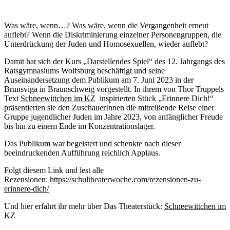
Was wäre, wenn…? Was wäre, wenn die Vergangenheit erneut
auflebt? Wenn die Diskriminierung einzelner Personengruppen, die
Unterdrückung der Juden und Homosexuellen, wieder auflebt?
Damit hat sich der Kurs „Darstellendes Spiel“ des 12. Jahrgangs des
Ratsgymnasiums Wolfsburg beschäftigt und seine
Auseinandersetzung dem Publikum am 7. Juni 2023 in der
Brunsviga in Braunschweig vorgestellt. In ihrem von Thor Truppels
Text
Schneewittchen im KZ
inspirierten Stück „Erinnere Dich!“
präsentierten sie den ZuschauerInnen die mitreißende Reise einer
Gruppe jugendlicher Juden im Jahre 2023, von anfänglicher Freude
bis hin zu einem Ende im Konzentrationslager.
Das Publikum war begeistert und schenkte nach dieser
beeindruckenden Aufführung reichlich Applaus.
Folgt diesem Link und lest alle
Rezensionen:
https://schultheaterwoche.com/rezensionen-zu-
erinnere-dich/
Und hier erfahrt ihr mehr über Das Theaterstück:
Schneewittchen im
KZ